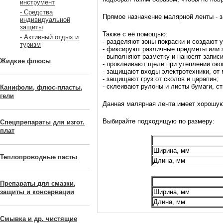
инструмент
- Средства
Прямое назначение малярной ленты - з
индивидуальной
защиты
Также с её помощью:
- Активный отдых и
- разделяют зоны покраски и создают 
туризм
- фиксируют различные предметы или 
- выполняют разметку и наносят записи
Жидкие флюсы
- проклеивают щели при утеплении око
- защищают входы электротехники, от 
- защищают груз от сколов и царапин;
- склеивают рулоны и листы бумаги, с
Канифоли, флюс-пласты,
гели
Данная малярная лента имеет хорошую 
Выбирайте подходящую по размеру:
Спецпрепараты для изгот.
плат
Ширина, мм
Теплопроводные пасты
Длина, мм
Препараты для смазки,
Ширина, мм
защиты и консервации
Длина, мм
Смывка и др. чистящие