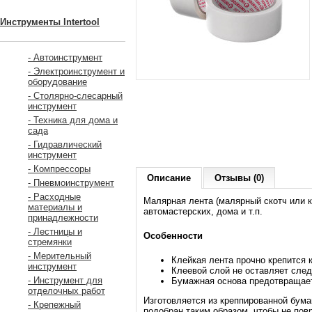
Инструменты Intertool
- Автоинструмент
- Электроинструмент и
оборудование
- Столярно-слесарный
инструмент
- Техника для дома и
сада
- Гидравлический
инструмент
- Компрессоры
Описание
Отзывы (0)
- Пневмоинструмент
- Расходные
Малярная лента (малярный скотч или 
материалы и
автомастерских, дома и т.п.
принадлежности
- Лестницы и
Особенности
стремянки
- Мерительный
Клейкая лента прочно крепится 
инструмент
Клеевой слой не оставляет след
- Инструмент для
Бумажная основа предотвращает
отделочных работ
Изготовляется из креппированной бума
- Крепежный
подобран таким образом, чтобы не пов