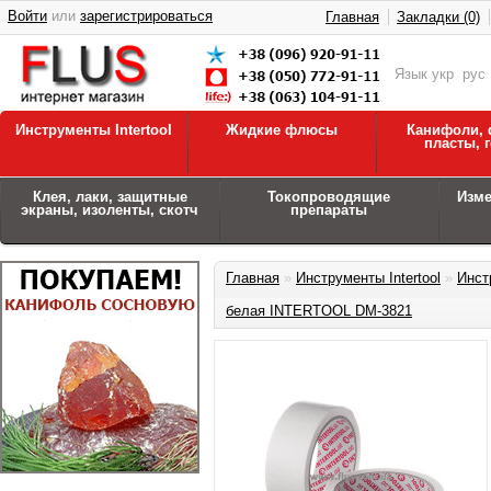
Войти
или
зарегистрироваться
Главная
Закладки (0)
Язык
укр
рус
Инструменты Intertool
Жидкие флюсы
Канифоли, 
пласты, 
Клея, лаки, защитные
Токопроводящие
Изм
экраны, изоленты, скотч
препараты
Главная
»
Инструменты Intertool
»
Инст
белая INTERTOOL DM-3821