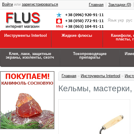
Войти
или
зарегистрироваться
Главная
Закладки (0)
Язык
укр
рус
Инструменты Intertool
Жидкие флюсы
Канифоли, 
пласты, 
Клея, лаки, защитные
Токопроводящие
Изм
экраны, изоленты, скотч
препараты
Главная
»
Инструменты Intertool
»
Инст
Кельмы, мастерки,