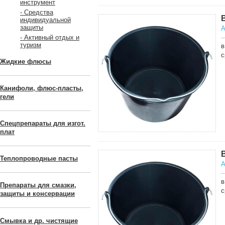
инструмент
- Средства
индивидуальной
защиты
А
..
- Активный отдых и
туризм
в
с
Жидкие флюсы
Канифоли, флюс-пласты,
гели
Спецпрепараты для изгот.
плат
Теплопроводные пасты
А
..
в
Препараты для смазки,
с
защиты и консервации
Смывка и др. чистящие