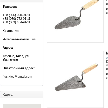
с
и
Телефон:
в
с
+38 (096) 920-91-11
+38 (050) 772-91-11
+38 (063) 104-91-11
Компания:
Интернет-магазин Flus
Адрес:
Украина, Киев, ул.
А
Ушинского
К
Л
Электронный адрес:
и
в
flus.kiev@gmail.com
с
Карта