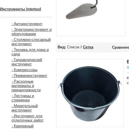
Инструменты Intertool
- Автоинструмент
- Электроинструмент и
оборудование
- Столярно-слесарный
инструмент
Вид:
Список
/
Сетка
Сравнени
- Техника для дома и
сада
- Гидравлический
инструмент
А
- Компрессоры
..
- Пневмоинструмент
в
- Расходные
с
материалы и
принадлежности
- Лестницы и
стремянки
- Мерительный
инструмент
- Инструмент для
отделочных работ
- Крепежный