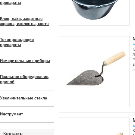
препараты
Клея, лаки, защитные
экраны, изоленты, скотч
Токопроводящие
А
препараты
К
д
н
Измерительные приборы
в
с
Паяльное оборудование,
припой
Увеличительные стекла
Инструмент
А
K
Контакты