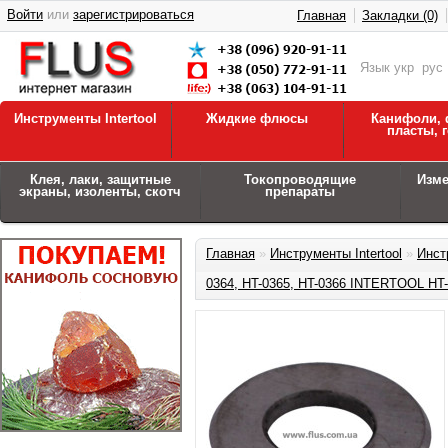
Войти
или
зарегистрироваться
Главная
Закладки (0)
Язык
укр
рус
Инструменты Intertool
Жидкие флюсы
Канифоли, 
пласты, 
Клея, лаки, защитные
Токопроводящие
Изм
экраны, изоленты, скотч
препараты
Главная
»
Инструменты Intertool
»
Инст
0364, HT-0365, HT-0366 INTERTOOL HT