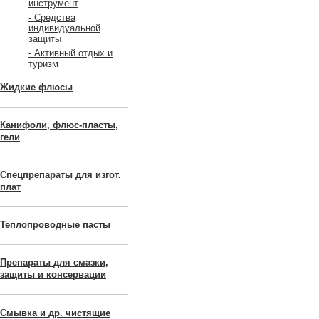
инструмент
- Средства
индивидуальной
защиты
- Активный отдых и
туризм
Жидкие флюсы
Канифоли, флюс-пласты,
гели
Спецпрепараты для изгот.
плат
Теплопроводные пасты
Препараты для смазки,
защиты и консервации
Смывка и др. чистящие