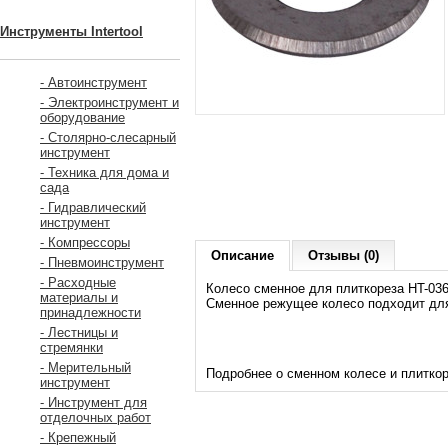
Инструменты Intertool
- Автоинструмент
- Электроинструмент и
оборудование
- Столярно-слесарный
инструмент
- Техника для дома и
сада
- Гидравлический
инструмент
- Компрессоры
Описание
Отзывы (0)
- Пневмоинструмент
- Расходные
Колесо сменное для плиткореза HT-036
материалы и
Сменное режущее колесо подходит для
принадлежности
- Лестницы и
стремянки
- Мерительный
Подробнее о сменном колесе и плитко
инструмент
- Инструмент для
отделочных работ
- Крепежный