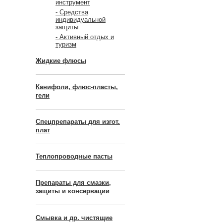
инструмент
- Средства
индивидуальной
защиты
- Активный отдых и
туризм
Жидкие флюсы
Канифоли, флюс-пласты,
гели
Спецпрепараты для изгот.
плат
Теплопроводные пасты
Препараты для смазки,
защиты и консервации
Смывка и др. чистящие