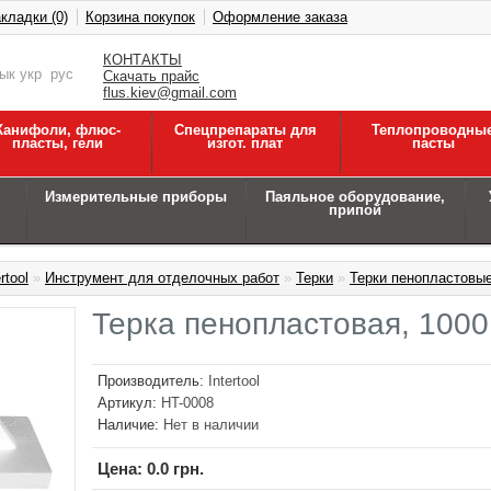
кладки (0)
Корзина покупок
Оформление заказа
КОНТАКТЫ
зык
укр
рус
Скачать прайс
flus.kiev@gmail.com
Канифоли, флюс-
Спецпрепараты для
Теплопроводны
пласты, гели
изгот. плат
пасты
Измерительные приборы
Паяльное оборудование,
припой
rtool
»
Инструмент для отделочных работ
»
Терки
»
Терки пенопластовы
Терка пенопластовая, 100
Производитель:
Intertool
Артикул:
HT-0008
Наличие:
Нет в наличии
Цена:
0.0 грн.