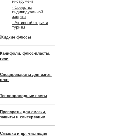
инструмент
- Средства
индивидуальной
защиты
- Активный отдых и
туризм
Жидкие флюсы
Канифоли, флюс-пласты,
гели
Спецпрепараты для изгот.
плат
Теплопроводные пасты
Препараты для смазки,
защиты и консервации
Смывка и др. чистящие