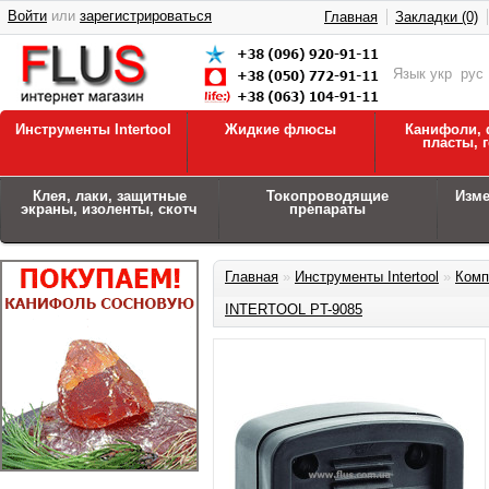
Войти
или
зарегистрироваться
Главная
Закладки (0)
Язык
укр
рус
Инструменты Intertool
Жидкие флюсы
Канифоли, 
пласты, 
Клея, лаки, защитные
Токопроводящие
Изм
экраны, изоленты, скотч
препараты
Главная
»
Инструменты Intertool
»
Комп
INTERTOOL PT-9085