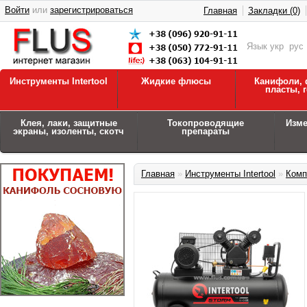
Войти
или
зарегистрироваться
Главная
Закладки (0)
Язык
укр
рус
Инструменты Intertool
Жидкие флюсы
Канифоли, 
пласты, 
Клея, лаки, защитные
Токопроводящие
Изм
экраны, изоленты, скотч
препараты
Главная
»
Инструменты Intertool
»
Комп