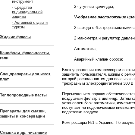
инструмент
2 чугунных цилиндра;
- Средства
индивидуальной
защиты
V-образное расположение цил
- Активный отдых и
туризм
2 выхода с быстроразъемными с
Жидкие флюсы
2 манометра и регулятор давлен
Автоматика;
Канифоли, флюс-пласты,
гели
Аварийный клапан сброса;
Блок управления компрессором состоит
Спецпрепараты для изгот.
защитить пользователя, шкивы с ремн
которой располагаются два всасываю
плат
трехфазным электродвигателем 380 В (
Перемещением поршня обеспечивается н
Теплопроводные пасты
воздушный фильтр в цилиндр. Затем сж
установлен блок автоматики, измерител
поступает на подключаемые пневматич
Препараты для смазки,
подготовки воздуха.
защиты и консервации
Компрессоры №1 в Украине. По результ
Смывка и др. чистящие