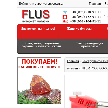
Войти
или
зарегистрироваться
Главная
За
Я
Инструменты Intertool
Жидкие флюсы
Клея, лаки, защитные
Токопроводящие
экраны, изоленты, скотч
препараты
Главная
»
Инструменты Inte
пламени INTERTOOL GB-0