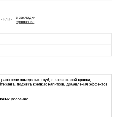
в закладки
- или -
сравнение
азогреве замерзших труб, снятии старой краски,
ейтеринга, поджига крепких напитков, добавления эффектов
любых условиях