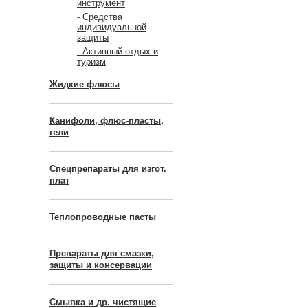
инструмент
- Средства
индивидуальной
защиты
- Активный отдых и
туризм
Жидкие флюсы
Канифоли, флюс-пласты,
гели
Спецпрепараты для изгот.
плат
Теплопроводные пасты
Препараты для смазки,
защиты и консервации
Смывка и др. чистящие