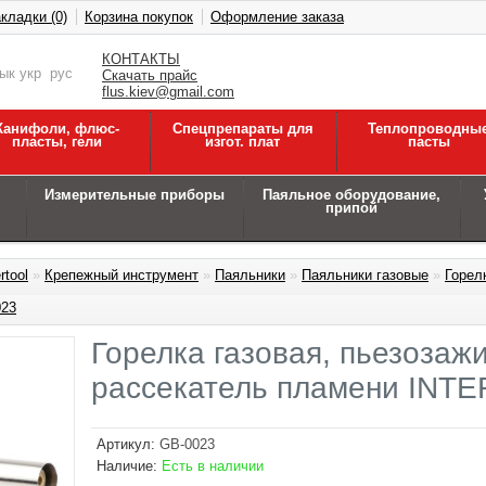
кладки (0)
Корзина покупок
Оформление заказа
КОНТАКТЫ
зык
укр
рус
Скачать прайс
flus.kiev@gmail.com
Канифоли, флюс-
Спецпрепараты для
Теплопроводны
пласты, гели
изгот. плат
пасты
Измерительные приборы
Паяльное оборудование,
припой
rtool
»
Крепежный инструмент
»
Паяльники
»
Паяльники газовые
»
Горел
023
Горелка газовая, пьезозажи
рассекатель пламени INT
Артикул:
GB-0023
Наличие:
Есть в наличии