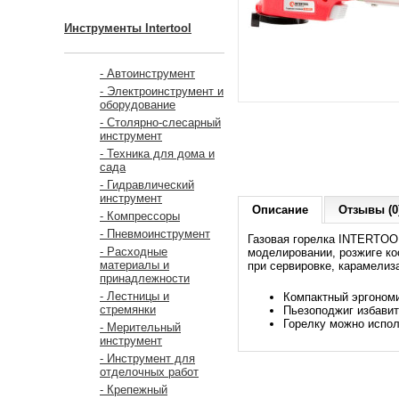
Инструменты Intertool
- Автоинструмент
- Электроинструмент и
оборудование
- Столярно-слесарный
инструмент
- Техника для дома и
сада
- Гидравлический
инструмент
Описание
Отзывы (0
- Компрессоры
- Пневмоинструмент
Газовая горелка INTERTOOL
- Расходные
моделировании, розжиге ко
материалы и
при сервировке, карамелиза
принадлежности
- Лестницы и
Компактный эргономи
стремянки
Пьезоподжиг избавит
Горелку можно испол
- Мерительный
инструмент
- Инструмент для
отделочных работ
- Крепежный