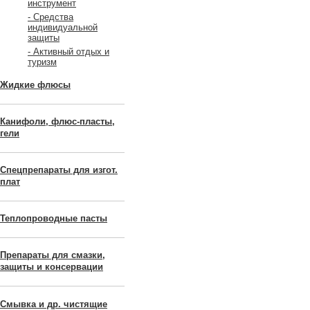
инструмент
- Средства
индивидуальной
защиты
- Активный отдых и
туризм
Жидкие флюсы
Канифоли, флюс-пласты,
гели
Спецпрепараты для изгот.
плат
Теплопроводные пасты
Препараты для смазки,
защиты и консервации
Смывка и др. чистящие