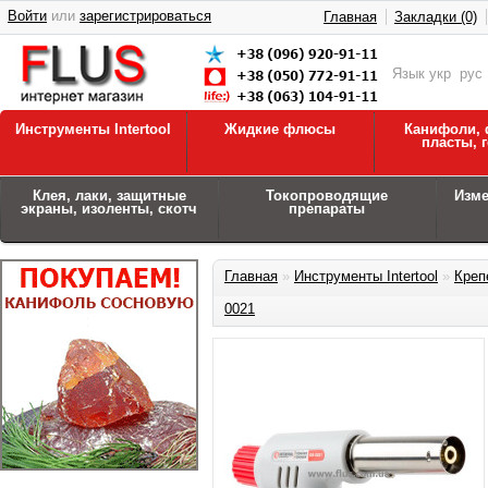
Войти
или
зарегистрироваться
Главная
Закладки (0)
Язык
укр
рус
Инструменты Intertool
Жидкие флюсы
Канифоли, 
пласты, 
Клея, лаки, защитные
Токопроводящие
Изм
экраны, изоленты, скотч
препараты
Главная
»
Инструменты Intertool
»
Креп
0021