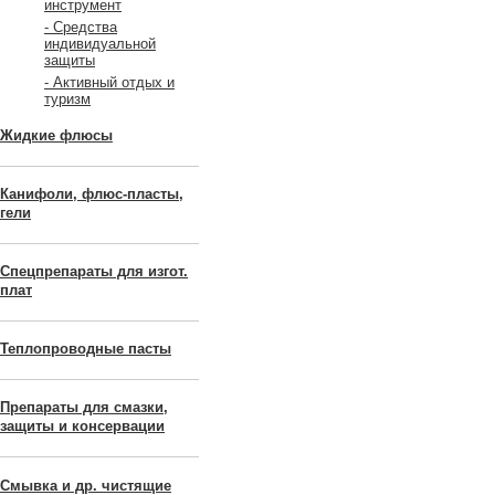
инструмент
- Средства
индивидуальной
защиты
- Активный отдых и
туризм
Жидкие флюсы
Канифоли, флюс-пласты,
гели
Спецпрепараты для изгот.
плат
Теплопроводные пасты
Препараты для смазки,
защиты и консервации
Смывка и др. чистящие