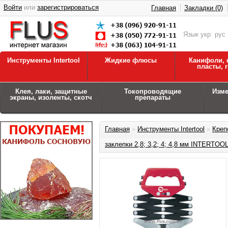
Войти
или
зарегистрироваться
Главная
Закладки (0)
Язык
укр
рус
Инструменты Intertool
Жидкие флюсы
Канифоли, 
пласты, 
Клея, лаки, защитные
Токопроводящие
Изм
экраны, изоленты, скотч
препараты
Главная
»
Инструменты Intertool
»
Креп
заклепки 2,8; 3,2; 4; 4,8 мм INTERTOO