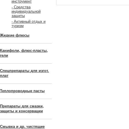
инструмент
- Средства
индивидуальной
защиты
- Активный отдых и
туризм
Жидкие флюсы
Канифоли, флюс-пласты,
гели
Спецпрепараты для изгот.
плат
Теплопроводные пасты
Препараты для смазки,
защиты и консервации
Смывка и др. чистящие