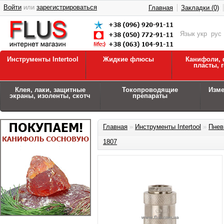
Войти
или
зарегистрироваться
Главная
Закладки (0)
Язык
укр
рус
Инструменты Intertool
Жидкие флюсы
Канифоли, 
пласты, 
Клея, лаки, защитные
Токопроводящие
Изм
экраны, изоленты, скотч
препараты
Главная
»
Инструменты Intertool
»
Пнев
1807