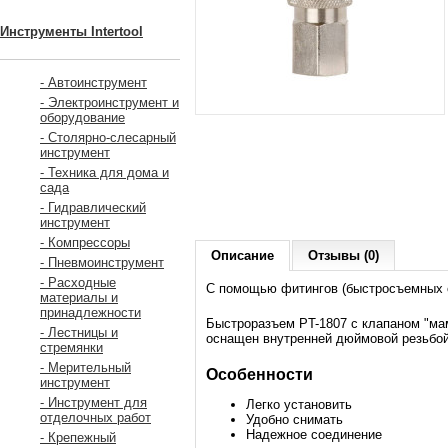
Инструменты Intertool
- Автоинструмент
- Электроинструмент и
оборудование
- Столярно-слесарный
инструмент
- Техника для дома и
сада
- Гидравлический
инструмент
- Компрессоры
Описание
Отзывы (0)
- Пневмоинструмент
- Расходные
С помощью фитингов (быстросъемных с
материалы и
принадлежности
Быстроразъем PT-1807 с клапаном "ма
- Лестницы и
оснащен внутренней дюймовой резьбой 
стремянки
- Мерительный
Особенности
инструмент
- Инструмент для
Легко установить
отделочных работ
Удобно снимать
Надежное соединение
- Крепежный