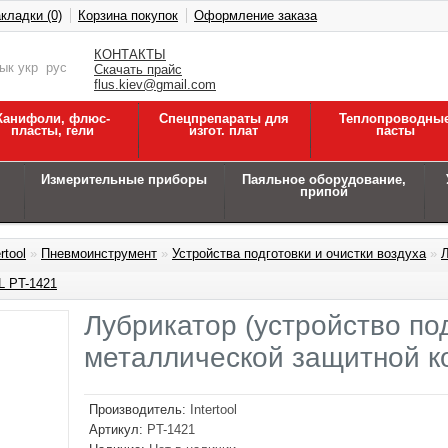
кладки (0)
Корзина покупок
Оформление заказа
КОНТАКТЫ
зык
укр
рус
Скачать прайс
flus.kiev@gmail.com
Канифоли, флюс-
Спецпрепараты для
Теплопроводны
пласты, гели
изгот. плат
пасты
Измерительные приборы
Паяльное оборудование,
припой
rtool
»
Пневмоинструмент
»
Устройства подготовки и очистки воздуха
»
Л
L PT-1421
Лубрикатор (устройство под
металлической защитной 
Производитель:
Intertool
Артикул:
PT-1421