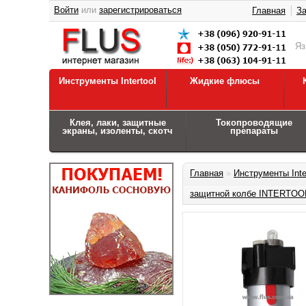
Войти
или
зарегистрироваться
Главная
За
Я
Инструменты Intertool
Жидкие флюсы
Клея, лаки, защитные
Токопроводящие
экраны, изоленты, скотч
препараты
Главная
»
Инструменты Inte
защитной колбе INTERTOO