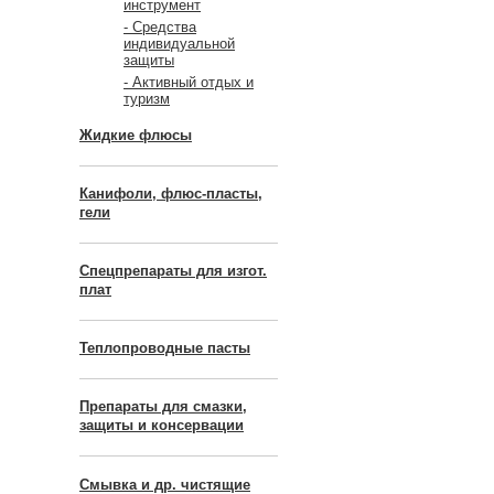
инструмент
- Средства
индивидуальной
защиты
- Активный отдых и
туризм
Жидкие флюсы
Канифоли, флюс-пласты,
гели
Спецпрепараты для изгот.
плат
Теплопроводные пасты
Препараты для смазки,
защиты и консервации
Смывка и др. чистящие