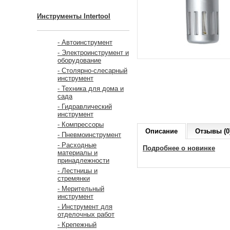
Инструменты Intertool
- Автоинструмент
- Электроинструмент и
оборудование
- Столярно-слесарный
инструмент
- Техника для дома и
сада
- Гидравлический
инструмент
- Компрессоры
Описание
Отзывы (0
- Пневмоинструмент
- Расходные
Подробнее о новинке
материалы и
принадлежности
- Лестницы и
стремянки
- Мерительный
инструмент
- Инструмент для
отделочных работ
- Крепежный