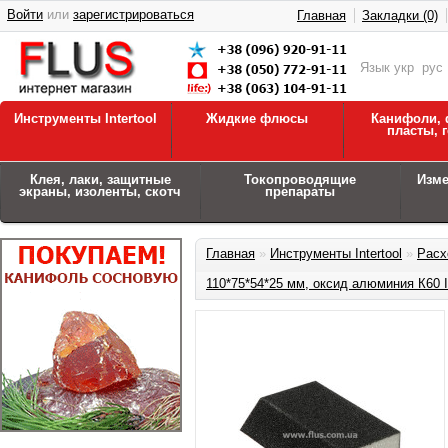
Войти
или
зарегистрироваться
Главная
Закладки (0)
Язык
укр
рус
Инструменты Intertool
Жидкие флюсы
Канифоли, 
пласты, 
Клея, лаки, защитные
Токопроводящие
Изм
экраны, изоленты, скотч
препараты
Главная
»
Инструменты Intertool
»
Расх
110*75*54*25 мм, оксид алюминия К60