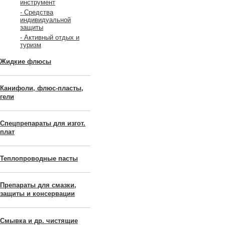
инструмент
- Средства
индивидуальной
защиты
- Активный отдых и
туризм
Жидкие флюсы
Канифоли, флюс-пласты,
гели
Спецпрепараты для изгот.
плат
Теплопроводные пасты
Препараты для смазки,
защиты и консервации
Смывка и др. чистящие