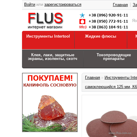
Войти
или
зарегистрироваться
Главная
За
Я
Инструменты Intertool
Жидкие флюсы
Клея, лаки, защитные
Токопроводящие
экраны, изоленты, скотч
препараты
Главная
»
Инструменты Inte
самоклеющийся 125 мм, К6