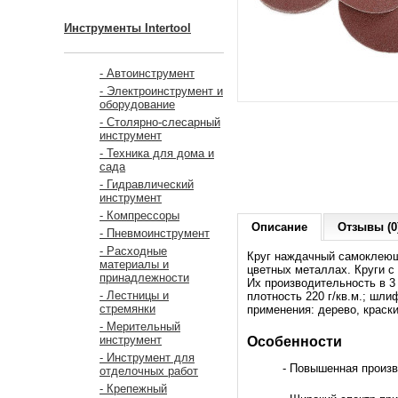
Инструменты Intertool
- Автоинструмент
- Электроинструмент и
оборудование
- Столярно-слесарный
инструмент
- Техника для дома и
сада
- Гидравлический
инструмент
- Компрессоры
Описание
Отзывы (0
- Пневмоинструмент
- Расходные
Круг наждачный самоклеющ
материалы и
цветных металлах. Круги с
принадлежности
Их производительность в 3
- Лестницы и
плотность 220 г/кв.м.; шл
стремянки
применения: дерево, краск
- Мерительный
инструмент
Особенности
- Инструмент для
- Повышенная произв
отделочных работ
- Крепежный