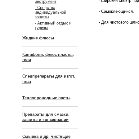
- Широкий спектр пр
инструмент
- Средства
- Самоклеющийся,
индивидуальной
защиты
- Для чистового шли
- Активный отдых и
туризм
Жидкие флюсы
Канифоли, флюс-пласты,
гели
Спецпрепараты для изгот.
плат
Теплопроводные пасты
Препараты для смазки,
защиты и консервации
Смывка и др. чистящие