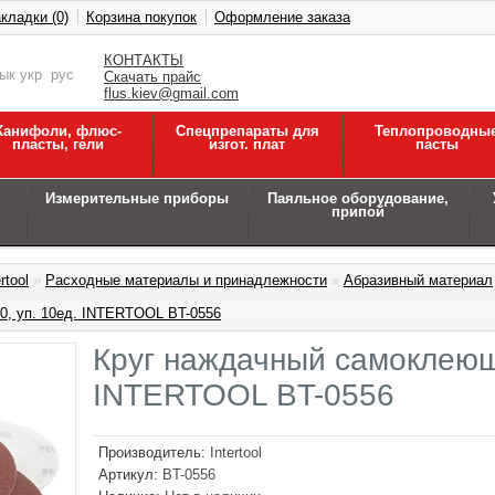
кладки (0)
Корзина покупок
Оформление заказа
КОНТАКТЫ
зык
укр
рус
Скачать прайс
flus.kiev@gmail.com
Канифоли, флюс-
Спецпрепараты для
Теплопроводны
пласты, гели
изгот. плат
пасты
Измерительные приборы
Паяльное оборудование,
припой
rtool
»
Расходные материалы и принадлежности
»
Абразивный материал
0, уп. 10ед. INTERTOOL BT-0556
Круг наждачный самоклеющи
INTERTOOL BT-0556
Производитель:
Intertool
Артикул:
BT-0556