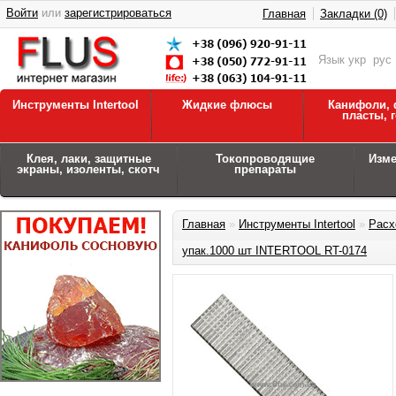
Войти
или
зарегистрироваться
Главная
Закладки (0)
Язык
укр
рус
Инструменты Intertool
Жидкие флюсы
Канифоли, 
пласты, 
Клея, лаки, защитные
Токопроводящие
Изм
экраны, изоленты, скотч
препараты
Главная
»
Инструменты Intertool
»
Расх
упак.1000 шт INTERTOOL RT-0174