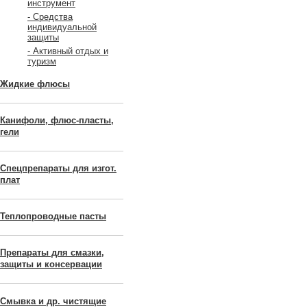
инструмент
- Средства
индивидуальной
защиты
- Активный отдых и
туризм
Жидкие флюсы
Канифоли, флюс-пласты,
гели
Спецпрепараты для изгот.
плат
Теплопроводные пасты
Препараты для смазки,
защиты и консервации
Смывка и др. чистящие