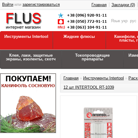
Войти
или
зарегистрироваться
Главная
Закладки (0)
Язык
укр
рус
Инструменты Intertool
Жидкие флюсы
Канифоли, 
пласты, 
Клея, лаки, защитные
Токопроводящие
Изм
экраны, изоленты, скотч
препараты
Главная
»
Инструменты Intertool
»
Расх
12 шт INTERTOOL RT-1039