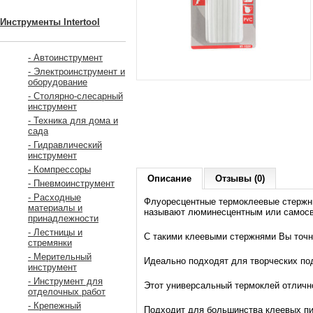
Инструменты Intertool
- Автоинструмент
- Электроинструмент и
оборудование
- Столярно-слесарный
инструмент
- Техника для дома и
сада
- Гидравлический
инструмент
- Компрессоры
Описание
Отзывы (0)
- Пневмоинструмент
- Расходные
Флуоресцентные термоклеевые стержни
материалы и
называют люминесцентным или самос
принадлежности
- Лестницы и
С такими клеевыми стержнями Вы точн
стремянки
- Мерительный
Идеально подходят для творческих под
инструмент
- Инструмент для
Этот универсальный термоклей отлично 
отделочных работ
- Крепежный
Подходит для большинства клеевых пис