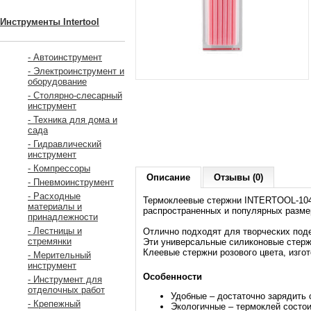
Инструменты Intertool
- Автоинструмент
- Электроинструмент и
оборудование
- Столярно-слесарный
инструмент
- Техника для дома и
сада
- Гидравлический
инструмент
- Компрессоры
Описание
Отзывы (0)
- Пневмоинструмент
- Расходные
Термоклеевые стержни INTERTOOL-1046
материалы и
распространенных и популярных разме
принадлежности
- Лестницы и
Отлично подходят для творческих поде
стремянки
Эти универсальные силиконовые стержни
Клеевые стержни розового цвета, изго
- Мерительный
инструмент
Особенности
- Инструмент для
отделочных работ
Удобные – достаточно зарядить 
- Крепежный
Экологичные – термоклей состои