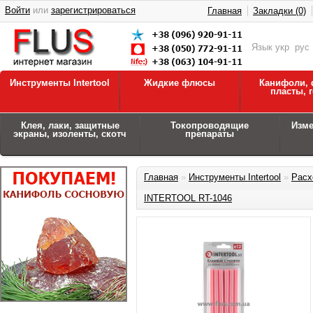
Войти
или
зарегистрироваться
Главная
Закладки (0)
Язык
укр
рус
Инструменты Intertool
Жидкие флюсы
Канифоли, 
пласты, 
Клея, лаки, защитные
Токопроводящие
Изм
экраны, изоленты, скотч
препараты
Главная
»
Инструменты Intertool
»
Расх
INTERTOOL RT-1046