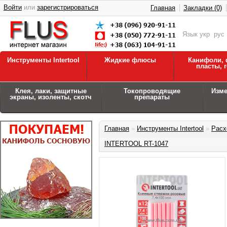
Войти
или
зарегистрироваться
Главная
Закладки (0)
Язык
укр
рус
Инструменты Intertool
Жидкие флюсы
Канифоли, 
пласты, 
Клея, лаки, защитные
Токопроводящие
Изм
экраны, изоленты, скотч
препараты
Главная
»
Инструменты Intertool
»
Расх
INTERTOOL RT-1047