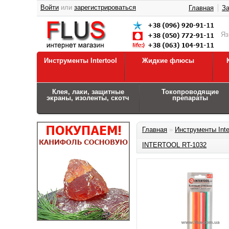
Войти
или
зарегистрироваться
Главная
За
Я
Инструменты Intertool
Жидкие флюсы
Клея, лаки, защитные
Токопроводящие
экраны, изоленты, скотч
препараты
Главная
»
Инструменты Inte
INTERTOOL RT-1032