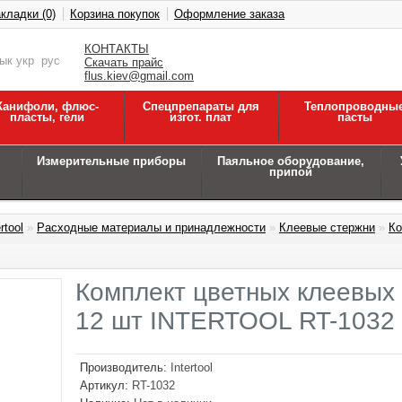
кладки (0)
Корзина покупок
Оформление заказа
КОНТАКТЫ
зык
укр
рус
Скачать прайс
flus.kiev@gmail.com
Канифоли, флюс-
Спецпрепараты для
Теплопроводны
пласты, гели
изгот. плат
пасты
Измерительные приборы
Паяльное оборудование,
припой
rtool
»
Расходные материалы и принадлежности
»
Клеевые стержни
»
Ко
Комплект цветных клеевых 
12 шт INTERTOOL RT-1032
Производитель:
Intertool
Артикул:
RT-1032