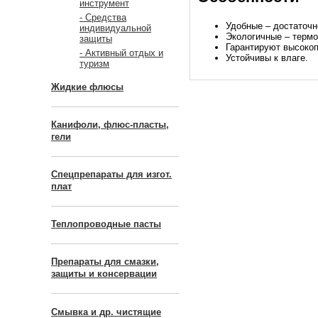
инструмент
- Средства
Удобные – достаточн
индивидуальной
Экологичные – термо
защиты
Гарантируют высокоп
- Активный отдых и
Устойчивы к влаге.
туризм
Жидкие флюсы
Канифоли, флюс-пласты,
гели
Спецпрепараты для изгот.
плат
Теплопроводные пасты
Препараты для смазки,
защиты и консервации
Смывка и др. чистящие