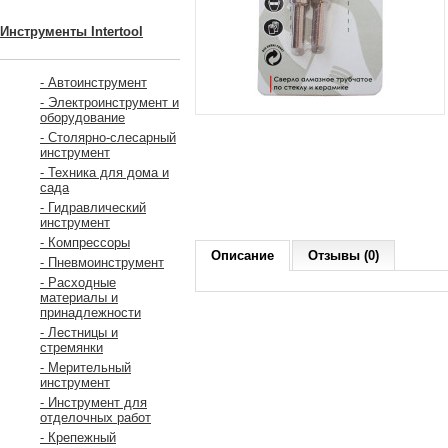
Инструменты Intertool
- Автоинструмент
- Электроинструмент и
оборудование
- Столярно-слесарный
инструмент
- Техника для дома и
сада
- Гидравлический
инструмент
- Компрессоры
Описание
Отзывы (0)
- Пневмоинструмент
- Расходные
материалы и
принадлежности
- Лестницы и
стремянки
- Мерительный
инструмент
- Инструмент для
отделочных работ
- Крепежный