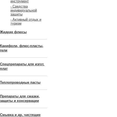
инструмент
- Средства
индивидуальной
защиты
- Активный отдых и
туризм
Жидкие флюсы
Канифоли, флюс-пласты,
гели
Спецпрепараты для изгот.
плат
Теплопроводные пасты
Препараты для смазки,
защиты и консервации
Смывка и др. чистящие