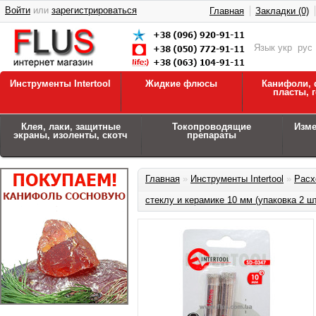
Войти
или
зарегистрироваться
Главная
Закладки (0)
Язык
укр
рус
Инструменты Intertool
Жидкие флюсы
Канифоли, 
пласты, 
Клея, лаки, защитные
Токопроводящие
Изм
экраны, изоленты, скотч
препараты
Главная
»
Инструменты Intertool
»
Расх
стеклу и керамике 10 мм (упаковка 2 