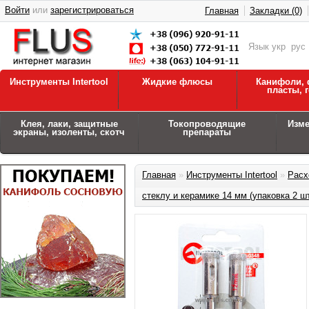
Войти
или
зарегистрироваться
Главная
Закладки (0)
Язык
укр
рус
Инструменты Intertool
Жидкие флюсы
Канифоли, 
пласты, 
Клея, лаки, защитные
Токопроводящие
Изм
экраны, изоленты, скотч
препараты
Главная
»
Инструменты Intertool
»
Расх
стеклу и керамике 14 мм (упаковка 2 