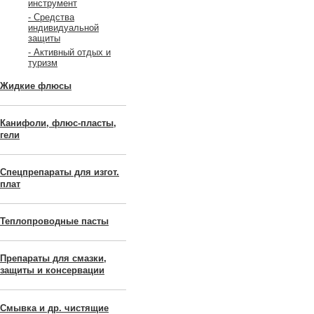
инструмент
- Средства
индивидуальной
защиты
- Активный отдых и
туризм
Жидкие флюсы
Канифоли, флюс-пласты,
гели
Спецпрепараты для изгот.
плат
Теплопроводные пасты
Препараты для смазки,
защиты и консервации
Смывка и др. чистящие