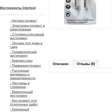
Инструменты Intertool
- Автоинструмент
- Электроинструмент и
оборудование
- Столярно-слесарный
инструмент
- Техника для дома и
сада
- Гидравлический
инструмент
- Компрессоры
Описание
Отзывы (0)
- Пневмоинструмент
- Расходные
материалы и
принадлежности
- Лестницы и
стремянки
- Мерительный
инструмент
- Инструмент для
отделочных работ
- Крепежный