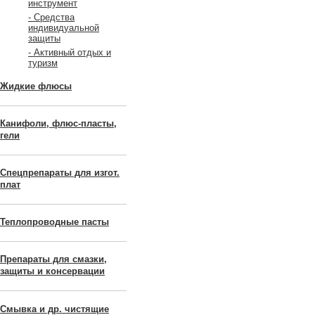
инструмент
- Средства
индивидуальной
защиты
- Активный отдых и
туризм
Жидкие флюсы
Канифоли, флюс-пласты,
гели
Спецпрепараты для изгот.
плат
Теплопроводные пасты
Препараты для смазки,
защиты и консервации
Смывка и др. чистящие