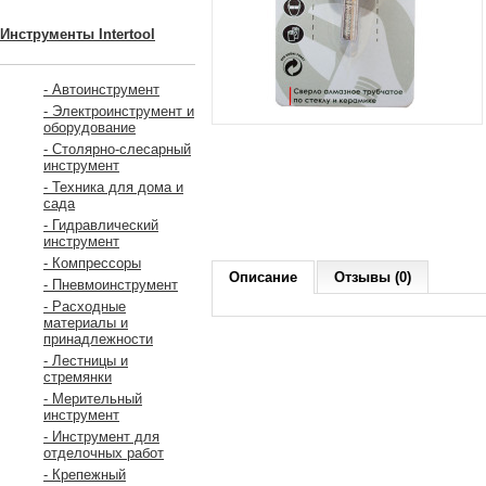
Инструменты Intertool
- Автоинструмент
- Электроинструмент и
оборудование
- Столярно-слесарный
инструмент
- Техника для дома и
сада
- Гидравлический
инструмент
- Компрессоры
Описание
Отзывы (0)
- Пневмоинструмент
- Расходные
материалы и
принадлежности
- Лестницы и
стремянки
- Мерительный
инструмент
- Инструмент для
отделочных работ
- Крепежный