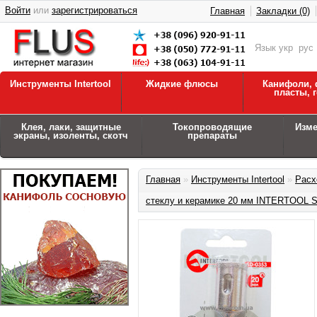
Войти
или
зарегистрироваться
Главная
Закладки (0)
Язык
укр
рус
Инструменты Intertool
Жидкие флюсы
Канифоли, 
пласты, 
Клея, лаки, защитные
Токопроводящие
Изм
экраны, изоленты, скотч
препараты
Главная
»
Инструменты Intertool
»
Расх
стеклу и керамике 20 мм INTERTOOL 