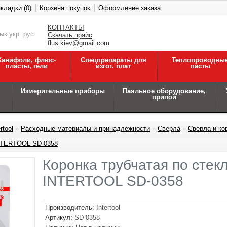
кладки (0)
Корзина покупок
Оформление заказа
КОНТАКТЫ
зык
укр
рус
Скачать прайс
flus.kiev@gmail.com
Канифоли, флюс-
Спецпрепараты для
Теплопроводны
пласты, гели
изгот. плат
пасты
Измерительные приборы
Паяльное оборудование,
припой
rtool
»
Расходные материалы и принадлежности
»
Сверла
»
Сверла и кор
INTERTOOL SD-0358
Коронка трубчатая по стек
INTERTOOL SD-0358
Производитель:
Intertool
Артикул:
SD-0358