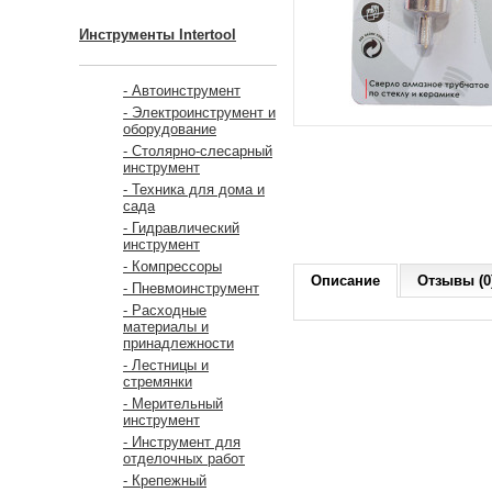
Инструменты Intertool
- Автоинструмент
- Электроинструмент и
оборудование
- Столярно-слесарный
инструмент
- Техника для дома и
сада
- Гидравлический
инструмент
- Компрессоры
Описание
Отзывы (0
- Пневмоинструмент
- Расходные
материалы и
принадлежности
- Лестницы и
стремянки
- Мерительный
инструмент
- Инструмент для
отделочных работ
- Крепежный