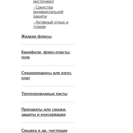
инструмент
- Средства
индивидуальной
защиты
- Активный отдых и
туризм
Жидкие флюсы
Канифоли, флюс-пласты,
гели
Спецпрепараты для изгот.
плат
Теплопроводные пасты
Препараты для смазки,
защиты и консервации
Смывка и др. чистящие