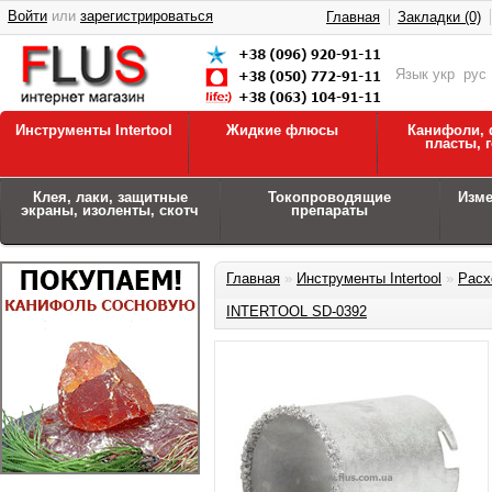
Войти
или
зарегистрироваться
Главная
Закладки (0)
Язык
укр
рус
Инструменты Intertool
Жидкие флюсы
Канифоли, 
пласты, 
Клея, лаки, защитные
Токопроводящие
Изм
экраны, изоленты, скотч
препараты
Главная
»
Инструменты Intertool
»
Расх
INTERTOOL SD-0392