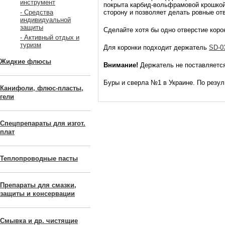
инструмент
покрыта карбид-вольфрамовой крошкой
сторону и позволяет делать ровные от
- Средства
индивидуальной
защиты
Сделайте хотя бы одно отверстие корон
- Активный отдых и
туризм
Для коронки подходит держатель
SD-0
Жидкие флюсы
Внимание!
Держатель не поставляется
Буры и сверла №1 в Украине. По резул
Канифоли, флюс-пласты,
гели
Спецпрепараты для изгот.
плат
Теплопроводные пасты
Препараты для смазки,
защиты и консервации
Смывка и др. чистящие