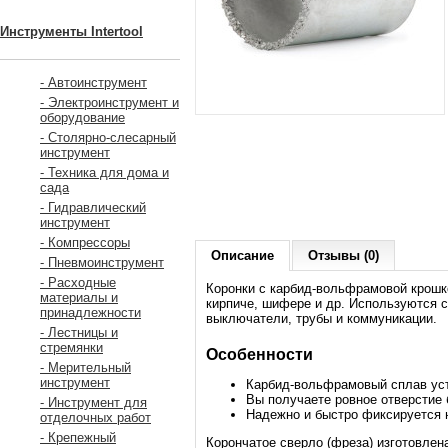
Инструменты Intertool
- Автоинструмент
- Электроинструмент и
оборудование
- Столярно-слесарный
инструмент
- Техника для дома и
сада
- Гидравлический
инструмент
- Компрессоры
Описание
Отзывы (0)
- Пневмоинструмент
- Расходные
Коронки с карбид-вольфрамовой крошко
материалы и
кирпиче, шифере и др. Используются 
принадлежности
выключатели, трубы и коммуникации.
- Лестницы и
стремянки
Особенности
- Мерительный
инструмент
Карбид-вольфрамовый сплав уст
Вы получаете ровное отверстие
- Инструмент для
Надежно и быстро фиксируется 
отделочных работ
- Крепежный
Корончатое сверло (фреза) изготовлен