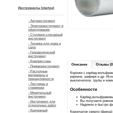
Инструменты Intertool
- Автоинструмент
- Электроинструмент и
оборудование
- Столярно-слесарный
инструмент
- Техника для дома и
сада
- Гидравлический
инструмент
- Компрессоры
Описание
Отзывы (0
- Пневмоинструмент
- Расходные
Коронки с карбид-вольфрам
материалы и
кирпиче, шифере и др. Исп
принадлежности
выключатели, трубы и комм
- Лестницы и
стремянки
Особенности
- Мерительный
инструмент
Карбид-вольфрамовы
Вы получаете ровное
- Инструмент для
Надежно и быстро фи
отделочных работ
- Крепежный
Корончатое сверло (фреза)