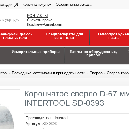
кладки (0)
Корзина покупок
Оформление заказа
КОНТАКТЫ
зык
укр
рус
Скачать прайс
flus.kiev@gmail.com
Канифоли, флюс-
Спецпрепараты для
Теплопроводны
пласты, гели
изгот. плат
пасты
Измерительные приборы
Паяльное оборудование,
припой
rtool
»
Расходные материалы и принадлежности
»
Сверла
»
Сверла коро
Корончатое сверло D-67 мм
INTERTOOL SD-0393
Производитель:
Intertool
Артикул:
SD-0393