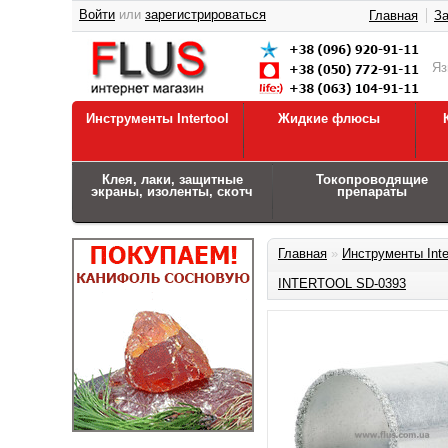
Войти
или
зарегистрироваться
Главная
За
Я
Инструменты Intertool
Жидкие флюсы
Клея, лаки, защитные
Токопроводящие
экраны, изоленты, скотч
препараты
Главная
»
Инструменты Inte
INTERTOOL SD-0393