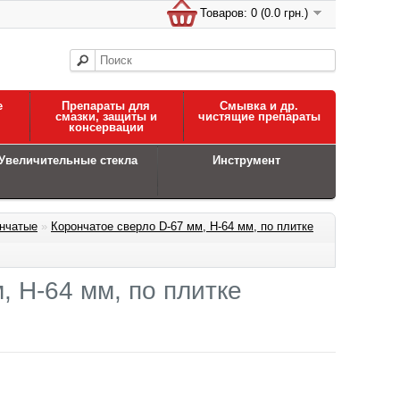
Товаров: 0 (0.0 грн.)
е
Препараты для
Смывка и др.
смазки, защиты и
чистящие препараты
консервации
Увеличительные стекла
Инструмент
нчатые
»
Корончатое сверло D-67 мм, H-64 мм, по плитке
, H-64 мм, по плитке