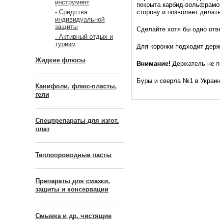
инструмент
покрыта карбид-вольфрамов
сторону и позволяет делат
- Средства
индивидуальной
защиты
Сделайте хотя бы одно отве
- Активный отдых и
туризм
Для коронки подходит дер
Жидкие флюсы
Внимание!
Держатель не по
Буры и сверла №1 в Украин
Канифоли, флюс-пласты,
гели
Спецпрепараты для изгот.
плат
Теплопроводные пасты
Препараты для смазки,
защиты и консервации
Смывка и др. чистящие