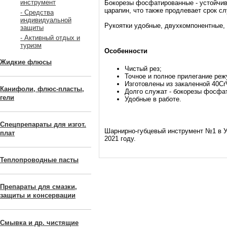
инструмент
Бокорезы фосфатированные - устойчив
царапин, что также продлевает срок с
- Средства
индивидуальной
Рукоятки удобные, двухкомпонентные,
защиты
- Активный отдых и
туризм
Особенности
Жидкие флюсы
Чистый рез;
Точное и полное прилегание реж
Изготовлены из закаленной 40Cr
Канифоли, флюс-пласты,
Долго служат - бокорезы фосфа
гели
Удобные в работе.
Спецпрепараты для изгот.
Шарнирно-губцевый инструмент №1 в Ук
плат
2021 году.
Теплопроводные пасты
Препараты для смазки,
защиты и консервации
Смывка и др. чистящие