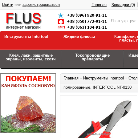
Войти
или
зарегистрироваться
Главная
Закладки (0)
Язык
укр
рус
Инструменты Intertool
Жидкие флюсы
Канифоли, 
пласты, 
Клея, лаки, защитные
Токопроводящие
Изм
экраны, изоленты, скотч
препараты
Главная
»
Инструменты Intertool
»
Стол
полированные. INTERTOOL NT-0130