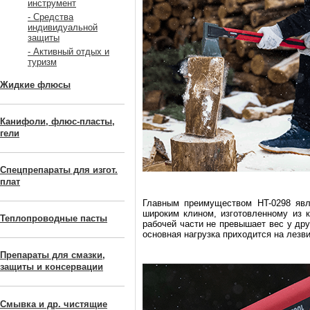
инструмент
- Средства
индивидуальной
защиты
- Активный отдых и
туризм
Жидкие флюсы
Канифоли, флюс-пласты,
гели
Спецпрепараты для изгот.
плат
Главным преимуществом HT-0298 яв
широким клином, изготовленному из к
Теплопроводные пасты
рабочей части не превышает вес у дру
основная нагрузка приходится на лезви
Препараты для смазки,
защиты и консервации
Смывка и др. чистящие