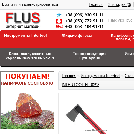
Войти
или
зарегистрироваться
Главная
Закладки (0)
Язык
укр
рус
Инструменты Intertool
Жидкие флюсы
Канифоли, 
пласты, 
Клея, лаки, защитные
Токопроводящие
Изм
экраны, изоленты, скотч
препараты
Главная
»
Инструменты Intertool
»
Стол
INTERTOOL HT-0298