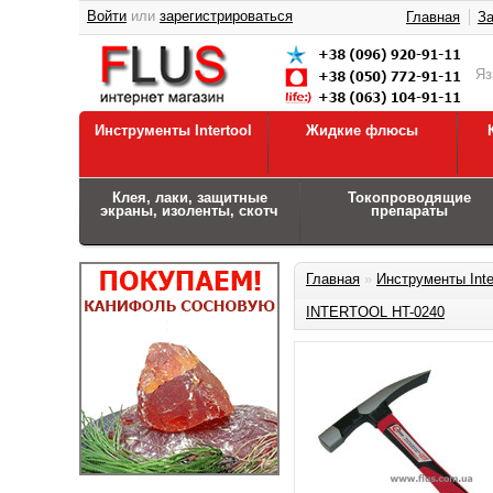
Войти
или
зарегистрироваться
Главная
За
Я
Инструменты Intertool
Жидкие флюсы
Клея, лаки, защитные
Токопроводящие
экраны, изоленты, скотч
препараты
Главная
»
Инструменты Inte
INTERTOOL HT-0240