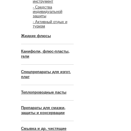
инструмент
- Средства
индивидуальной
защиты
- Активный отдых и
туризм
Жидкие флюсы
Канифоли, флюс-пласты,
гели
Спецпрепараты для изгот.
плат
Теплопроводные пасты
Препараты для смазки,
защиты и консервации
Смывка и др. чистящие