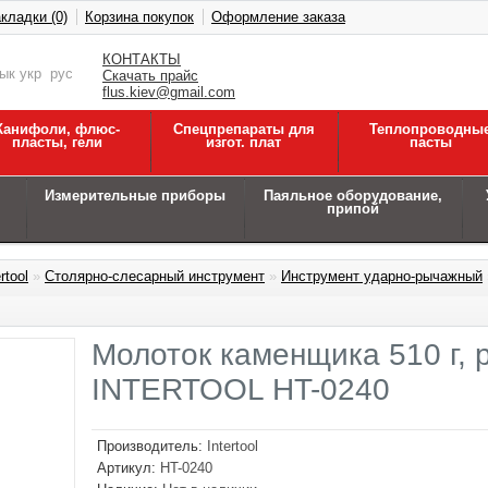
кладки (0)
Корзина покупок
Оформление заказа
КОНТАКТЫ
зык
укр
рус
Скачать прайс
flus.kiev@gmail.com
Канифоли, флюс-
Спецпрепараты для
Теплопроводны
пласты, гели
изгот. плат
пасты
Измерительные приборы
Паяльное оборудование,
припой
rtool
»
Столярно-слесарный инструмент
»
Инструмент ударно-рычажный
Молоток каменщика 510 г, 
INTERTOOL HT-0240
Производитель:
Intertool
Артикул:
HT-0240