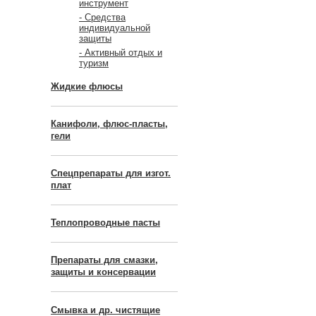
инструмент
- Средства
индивидуальной
защиты
- Активный отдых и
туризм
Жидкие флюсы
Канифоли, флюс-пласты,
гели
Спецпрепараты для изгот.
плат
Теплопроводные пасты
Препараты для смазки,
защиты и консервации
Смывка и др. чистящие