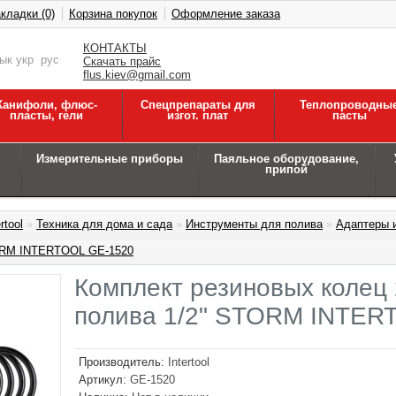
кладки (0)
Корзина покупок
Оформление заказа
КОНТАКТЫ
зык
укр
рус
Скачать прайс
flus.kiev@gmail.com
Канифоли, флюс-
Спецпрепараты для
Теплопроводны
пласты, гели
изгот. плат
пасты
Измерительные приборы
Паяльное оборудование,
припой
rtool
»
Техника для дома и сада
»
Инструменты для полива
»
Адаптеры и
TORM INTERTOOL GE-1520
Комплект резиновых колец 
полива 1/2" STORM INTER
Производитель:
Intertool
Артикул:
GE-1520