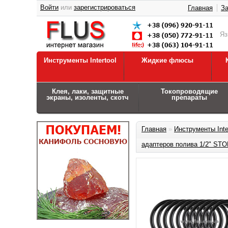
Войти
или
зарегистрироваться
Главная
За
Я
Инструменты Intertool
Жидкие флюсы
Клея, лаки, защитные
Токопроводящие
экраны, изоленты, скотч
препараты
Главная
»
Инструменты Inte
адаптеров полива 1/2" S