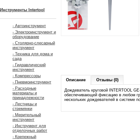
Инструменты Intertool
- Автоинструмент
- Электроинструмент и
оборудование
- Столярно-слесарный
инструмент
- Техника для дома и
сада
- Гидравлический
инструмент
- Компрессоры
Описание
Отзывы (0)
- Пневмоинструмент
- Расходные
Дождеватель круговой INTERTOOL GE-0
материалы и
обеспечивающей фиксацию в любом гру
принадлежности
нескольких дождевателей в системе п
- Лестницы и
стремянки
- Мерительный
инструмент
- Инструмент для
отделочных работ
- Крепежный