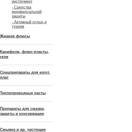
инструмент
- Средства
индивидуальной
защиты
- Активный отдых и
туризм
Жидкие флюсы
Канифоли, флюс-пласты,
гели
Спецпрепараты для изгот.
плат
Теплопроводные пасты
Препараты для смазки,
защиты и консервации
Смывка и др. чистящие