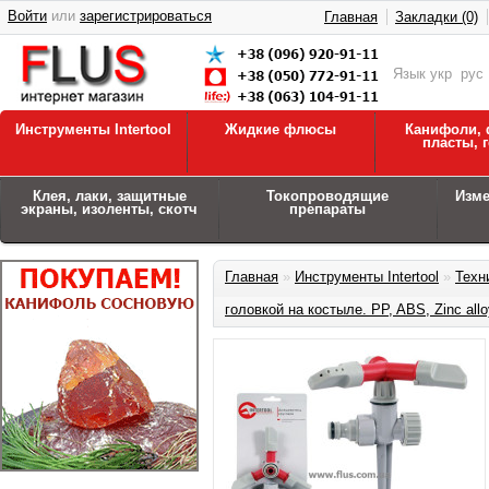
Войти
или
зарегистрироваться
Главная
Закладки (0)
Язык
укр
рус
Инструменты Intertool
Жидкие флюсы
Канифоли, 
пласты, 
Клея, лаки, защитные
Токопроводящие
Изм
экраны, изоленты, скотч
препараты
Главная
»
Инструменты Intertool
»
Техн
головкой на костыле. PP, ABS, Zinc a