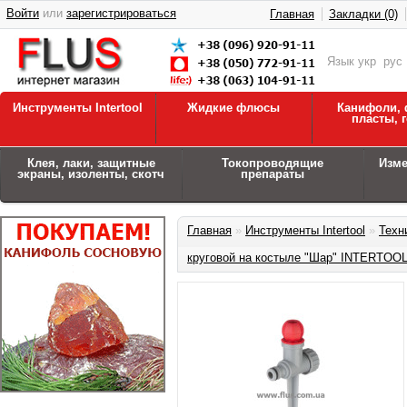
Войти
или
зарегистрироваться
Главная
Закладки (0)
Язык
укр
рус
Инструменты Intertool
Жидкие флюсы
Канифоли, 
пласты, 
Клея, лаки, защитные
Токопроводящие
Изм
экраны, изоленты, скотч
препараты
Главная
»
Инструменты Intertool
»
Техн
круговой на костыле "Шар" INTERTOO