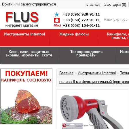
Войти
или
зарегистрироваться
Главная
Закладки (0)
Язык
укр
рус
Инструменты Intertool
Жидкие флюсы
Канифоли, 
пласты, 
Клея, лаки, защитные
Токопроводящие
Изм
экраны, изоленты, скотч
препараты
Главная
»
Инструменты Intertool
»
Техн
полива 8-ми функциональный (централ