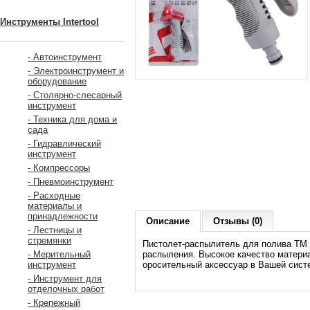
Инструменты Intertool
- Автоинструмент
- Электроинструмент и
оборудование
- Столярно-слесарный
инструмент
- Техника для дома и
сада
- Гидравлический
инструмент
- Компрессоры
- Пневмоинструмент
- Расходные
материалы и
принадлежности
Описание
Отзывы (0)
- Лестницы и
стремянки
Пистолет-распылитель для полива ТМ 
распыления. Высокое качество матери
- Мерительный
оросительный аксессуар в Вашей сист
инструмент
- Инструмент для
отделочных работ
- Крепежный