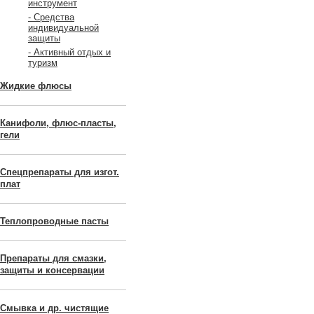
инструмент
- Средства
индивидуальной
защиты
- Активный отдых и
туризм
Жидкие флюсы
Канифоли, флюс-пласты,
гели
Спецпрепараты для изгот.
плат
Теплопроводные пасты
Препараты для смазки,
защиты и консервации
Смывка и др. чистящие