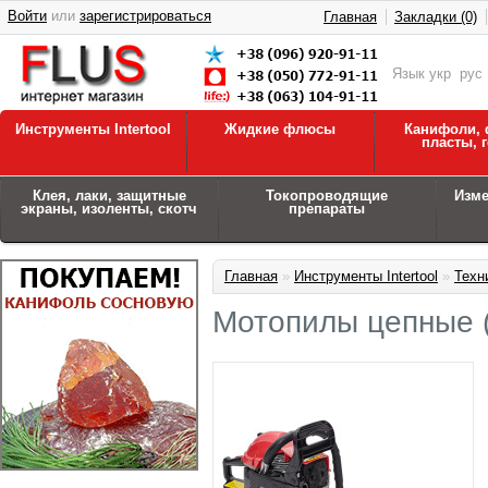
Войти
или
зарегистрироваться
Главная
Закладки (0)
Язык
укр
рус
Инструменты Intertool
Жидкие флюсы
Канифоли, 
пласты, 
Клея, лаки, защитные
Токопроводящие
Изм
экраны, изоленты, скотч
препараты
Главная
»
Инструменты Intertool
»
Техн
Мотопилы цепные 