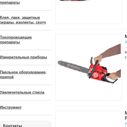
препараты
Клея, лаки, защитные
экраны, изоленты, скотч
Токопроводящие
А
препараты
..
в
с
Измерительные приборы
Паяльное оборудование,
припой
Увеличительные стекла
Инструмент
А
Контакты