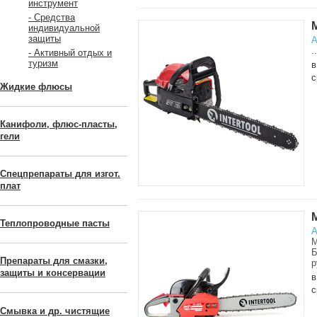
инструмент
- Средства
индивидуальной
защиты
А
..
- Активный отдых и
туризм
в
с
Жидкие флюсы
Канифоли, флюс-пласты,
гели
Спецпрепараты для изгот.
плат
Теплопроводные пасты
А
М
Б
Препараты для смазки,
р
защиты и консервации
в
с
Смывка и др. чистящие