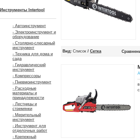
Инструменты Intertool
- Автоинструмент
- Электроинструмент и
оборудование
- Столярно-слесарный
инструмент
Вид:
Список
/
Сетка
Сравнени
- Техника для дома и
сада
- Гидравлический
инструмент
А
- Компрессоры
..
- Пневмоинструмент
в
- Расходные
с
материалы и
принадлежности
- Лестницы и
стремянки
- Мерительный
инструмент
- Инструмент для
отделочных работ
- Крепежный