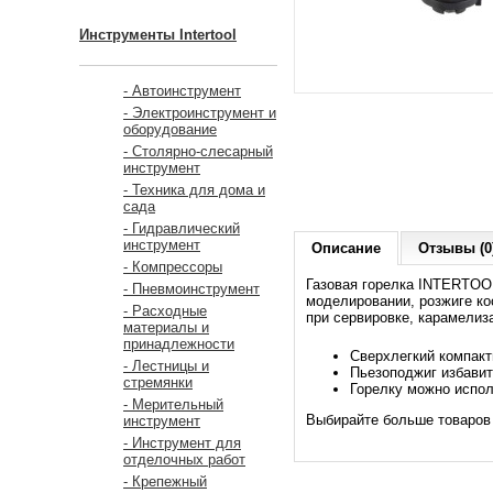
Инструменты Intertool
- Автоинструмент
- Электроинструмент и
оборудование
- Столярно-слесарный
инструмент
- Техника для дома и
сада
- Гидравлический
инструмент
Описание
Отзывы (0
- Компрессоры
Газовая горелка INTERTOOL
- Пневмоинструмент
моделировании, розжиге ко
- Расходные
при сервировке, карамелиза
материалы и
принадлежности
Сверхлегкий компакт
- Лестницы и
Пьезоподжиг избавит
стремянки
Горелку можно испол
- Мерительный
Выбирайте больше товаров 
инструмент
- Инструмент для
отделочных работ
- Крепежный