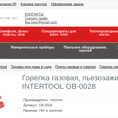
кладки (0)
Корзина покупок
Оформление заказа
КОНТАКТЫ
зык
укр
рус
Скачать прайс
flus.kiev@gmail.com
Канифоли, флюс-
Спецпрепараты для
Теплопроводны
пласты, гели
изгот. плат
пасты
Измерительные приборы
Паяльное оборудование,
припой
rtool
»
Техника для дома и сада
»
Плиты газовые и горелки
»
Горелка га
Горелка газовая, пьезозажи
INTERTOOL GB-0028
Производитель:
Intertool
Артикул:
GB-0028
Наличие:
Нет в наличии