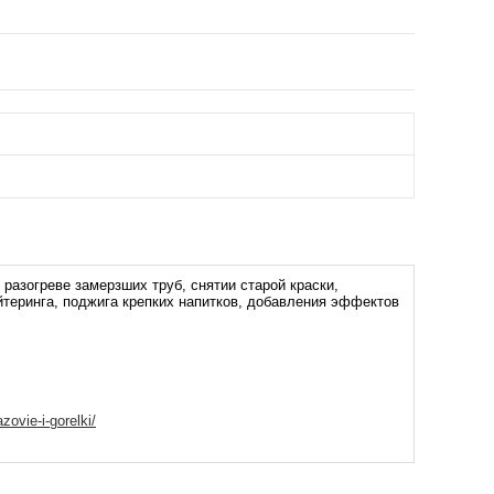
азогреве замерзших труб, снятии старой краски,
ейтеринга, поджига крепких напитков, добавления эффектов
zovie-i-gorelki/