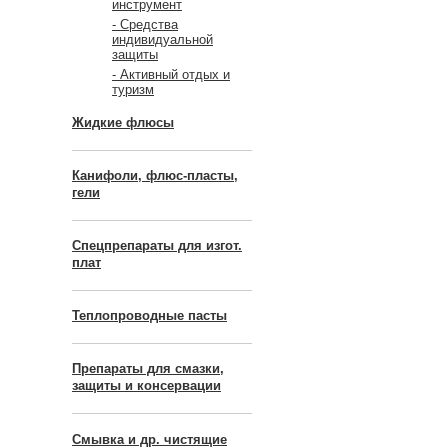
инструмент
- Средства
индивидуальной
защиты
- Активный отдых и
туризм
Жидкие флюсы
Канифоли, флюс-пласты,
гели
Спецпрепараты для изгот.
плат
Теплопроводные пасты
Препараты для смазки,
защиты и консервации
Смывка и др. чистящие