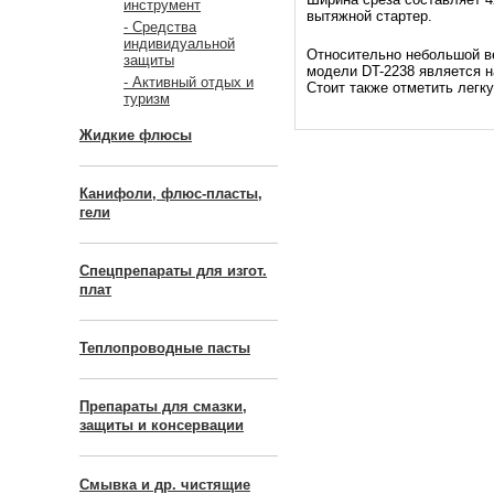
инструмент
вытяжной стартер.
- Средства
индивидуальной
Относительно небольшой ве
защиты
модели DT-2238 является на
- Активный отдых и
Стоит также отметить легк
туризм
Жидкие флюсы
Канифоли, флюс-пласты,
гели
Спецпрепараты для изгот.
плат
Теплопроводные пасты
Препараты для смазки,
защиты и консервации
Смывка и др. чистящие