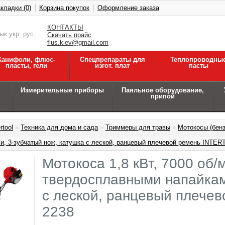
кладки (0)
Корзина покупок
Оформление заказа
КОНТАКТЫ
зык
укр
рус
Скачать прайс
flus.kiev@gmail.com
Канифоли, флюс-
Спецпрепараты для
Теплопроводны
пласты, гели
изгот. плат
пасты
Измерительные приборы
Паяльное оборудование,
припой
rtool
»
Техника для дома и сада
»
Триммеры для травы
»
Мотокосы (бен
, 3-зубчатый нож, катушка с леской, ранцевый плечевой ремень INTER
Мотокоса 1,8 кВт, 7000 об/м
твердосплавными напайкам
с леской, ранцевый плече
2238