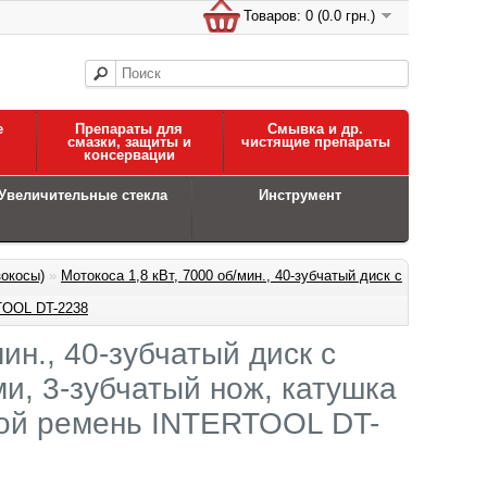
Товаров: 0 (0.0 грн.)
е
Препараты для
Смывка и др.
смазки, защиты и
чистящие препараты
консервации
Увеличительные стекла
Инструмент
зокосы)
»
Мотокоса 1,8 кВт, 7000 об/мин., 40-зубчатый диск с
TOOL DT-2238
ин., 40-зубчатый диск с
и, 3-зубчатый нож, катушка
вой ремень INTERTOOL DT-