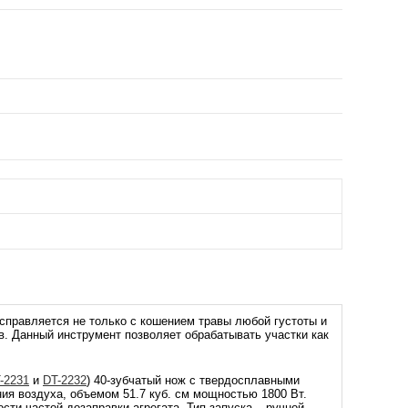
правляется не только с кошением травы любой густоты и
в. Данный инструмент позволяет обрабатывать участки как
-2231
и
DT-2232
) 40-зубчатый нож с твердосплавными
ия воздуха, объемом 51.7 куб. см мощностью 1800 Вт.
сти частой дозаправки агрегата. Тип запуска – ручной