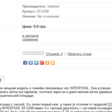
Производитель:
Intertool
Артикул:
DT-2238
Наличие:
Нет в наличии
Цена:
0.0 грн.
в закладки
сравнение
Отзывов: 0
|
Написать отзыв
)
ее мощная модель в линейке бензиновых кос INTERTOOL. Она успешно с
резать ветки кустарников, плотные заросли и даже мелкие ветки деревье
внушительной площади.
атушка с леской, 3-х лепестковый нож, а также (в отличие от моделей
DT
а INTERTOOL DT-2238 имеет 2-х тактный двигатель с системой охлажден
0 мм. Большой объем топливного бака (1,15 л) избавляет от необходимо