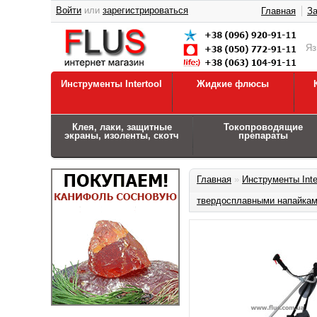
Войти
или
зарегистрироваться
Главная
За
Я
Инструменты Intertool
Жидкие флюсы
Клея, лаки, защитные
Токопроводящие
экраны, изоленты, скотч
препараты
Главная
»
Инструменты Inte
твердосплавными напайками