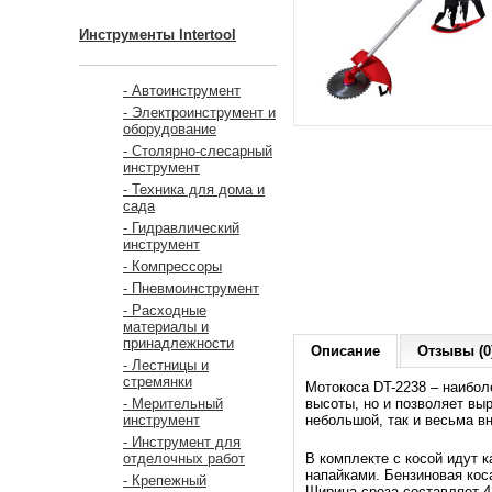
Инструменты Intertool
- Автоинструмент
- Электроинструмент и
оборудование
- Столярно-слесарный
инструмент
- Техника для дома и
сада
- Гидравлический
инструмент
- Компрессоры
- Пневмоинструмент
- Расходные
материалы и
принадлежности
Описание
Отзывы (0
- Лестницы и
стремянки
Мотокоса DT-2238 – наибол
высоты, но и позволяет вы
- Мерительный
небольшой, так и весьма 
инструмент
- Инструмент для
В комплекте с косой идут к
отделочных работ
напайками. Бензиновая кос
- Крепежный
Ширина среза составляет 42