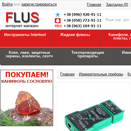
Войти
или
зарегистрироваться
Главная
Закладки (0)
Язык
укр
рус
Инструменты Intertool
Жидкие флюсы
Канифоли, 
пласты, 
Клея, лаки, защитные
Токопроводящие
Изм
экраны, изоленты, скотч
препараты
Главная
»
Измерительные приборы
»
К