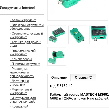
Инструменты Intertool
- Автоинструмент
- Электроинструмент и
оборудование
- Столярно-слесарный
инструмент
- Техника для дома и
сада
- Гидравлический
инструмент
- Компрессоры
- Пневмоинструмент
- Расходные
материалы и
принадлежности
Описание
Отзывы (0)
- Лестницы и
стремянки
код:Е.3159-49
- Мерительный
инструмент
Кабельный тестер
MASTECH MS681
- Инструмент для
568B в T258A, и Token Ring кабелей
отделочных работ
- Крепежный