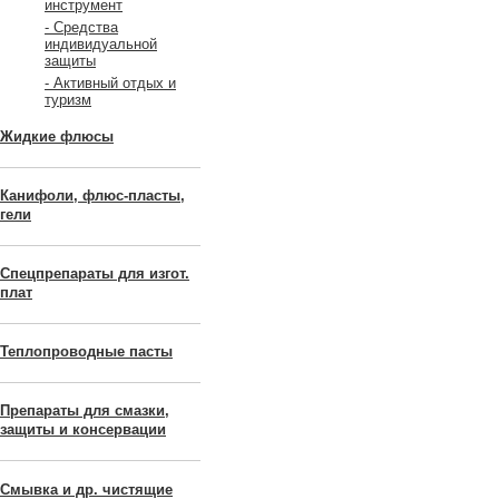
инструмент
- Средства
индивидуальной
защиты
- Активный отдых и
туризм
Жидкие флюсы
Канифоли, флюс-пласты,
гели
Спецпрепараты для изгот.
плат
Теплопроводные пасты
Препараты для смазки,
защиты и консервации
Смывка и др. чистящие