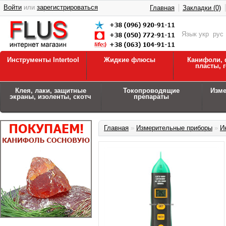
Войти
или
зарегистрироваться
Главная
Закладки (0)
Язык
укр
рус
Инструменты Intertool
Жидкие флюсы
Канифоли, 
пласты, 
Клея, лаки, защитные
Токопроводящие
Изм
экраны, изоленты, скотч
препараты
Главная
»
Измерительные приборы
»
И