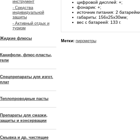
инструмент
цифровой дисплей: +;
фонарик: +;
- Средства
источник питания: 2 батарейки
индивидуальной
габариты: 156х25х30мм;
защиты
вес с батареей: 133 г.
- Активный отдых и
туризм
Жидкие флюсы
Метки:
пирометры
Канифоли, флюс-пласты,
гели
Спецпрепараты для изгот.
плат
Теплопроводные пасты
Препараты для смазки,
защиты и консервации
Смывка и др. чистящие