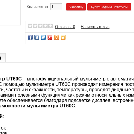
Количество:
Купить одним нажатием
Отзывов: 0
|
Написать отзыв
)
тр UT60C
– многофункциональный мультиметр с автоматич
. С помощью мультиметра UT60C производят измерения пост
и, частоты и скважности, температуры, проводят диодные т
такими полезными функциями как режим относительных изм
ете обеспечивается благодаря подсветке дисплея, встроен
зможности мультиметра UT60C
:
й
:
ок
ток