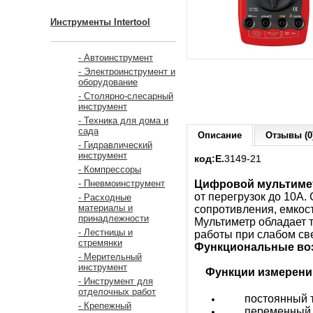
Инструменты Intertool
- Автоинструмент
- Электроинструмент и
оборудование
- Столярно-слесарный
инструмент
- Техника для дома и
сада
Описание
Отзывы (0
- Гидравлический
инструмент
код:Е.
3149-21
- Компрессоры
Цифровой мультиме
- Пневмоинструмент
от перегрузок до 10А
- Расходные
материалы и
сопротивления, емкост
принадлежности
Мультиметр обладает 
- Лестницы и
работы при слабом св
стремянки
Функциональные во
- Мерительный
инструмент
Функции измерени
- Инструмент для
отделочных работ
постоянный т
- Крепежный
переменный 