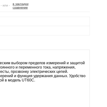
в закладки
- или -
сравнение
еским выбором пределов измерений и защитой
оянного и переменного тока, напряжения,
есты, прозвонку электрических цепей.
ерений и функция удержания данных. Удобство
ной в модель UT60C.