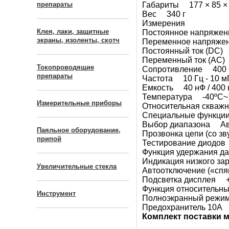
препараты
Габариты 177 × 85 ×
Вес 340 г
Измерения
Клея, лаки, защитные
Постоянное напряжение
экраны, изоленты, скотч
Переменное напряжение
Постоянный ток (DC) 4
Переменный ток (AC) 4
Токопроводящие
Сопротивление 400 Ом 
препараты
Частота 10 Гц - 10 мГ
Емкость 40 нФ / 400 н
Температура -40ºC~1
Измерительные приборы
Относительная скваж
Специальные функци
Выбор диапазона Ав
Паяльное оборудование,
Прозвонка цепи (со з
припой
Тестирование диодо
Функция удержания 
Индикация низкого з
Увеличительные стекла
Автоотключение («сп
Подсветка дисплея 
Функция относительн
Инструмент
Полноэкранный реж
Предохранитель 10А
Комплект поставки 