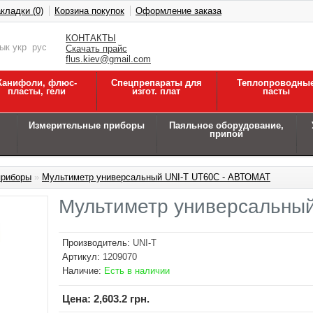
кладки (0)
Корзина покупок
Оформление заказа
КОНТАКТЫ
зык
укр
рус
Скачать прайс
flus.kiev@gmail.com
Канифоли, флюс-
Спецпрепараты для
Теплопроводны
пласты, гели
изгот. плат
пасты
Измерительные приборы
Паяльное оборудование,
припой
приборы
»
Мультиметр универсальный UNI-T UT60C - АВТОМАТ
Мультиметр универсальны
Производитель:
UNI-T
Артикул:
1209070
Наличие:
Есть в наличии
Цена:
2,603.2 грн.