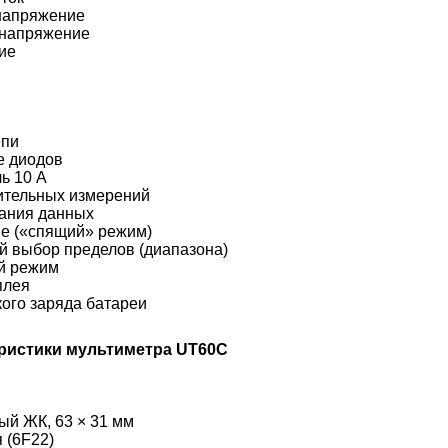
апряжение
апряжение
ие
пи
 диодов
ь 10 А
тельных измерений
ания данных
 («спящий» режим)
 выбор пределов (диапазона)
 режим
плея
го заряда батареи
еристики мультиметра UT60С
й ЖК, 63 × 31 мм
 (6F22)