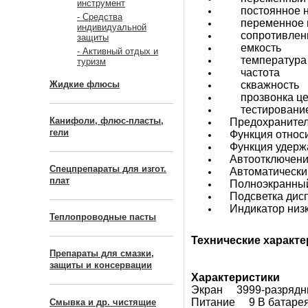
инструмент
постоянное н
- Средства
переменное н
индивидуальной
сопротивлен
защиты
емкость
- Активный отдых и
температура
туризм
частота
Жидкие флюсы
скважность
прозвонка це
тестирование
Канифоли, флюс-пласты,
Предохранител
гели
Функция относи
Функция удерж
Автоотключение
Спецпрепараты для изгот.
Автоматический
плат
Полноэкранный
Подсветка дис
Индикатор низко
Теплопроводные пасты
Технические характ
Препараты для смазки,
защиты и консервации
Характеристики
Экран 3999-разрядны
Питание 9 В батарея
Смывка и др. чистящие