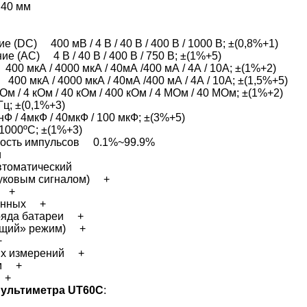
 40 мм
 (DC) 400 мВ / 4 В / 40 В / 400 В / 1000 В; ±(0,8%+1)
 (AC) 4 В / 40 В / 400 В / 750 В; ±(1%+5)
00 мкА / 4000 мкА / 40мА /400 мА / 4А / 10А; ±(1%+2)
00 мкА / 4000 мкА / 40мА /400 мА / 4А / 10А; ±(1,5%+5)
/ 4 кОм / 40 кОм / 400 кОм / 4 МОм / 40 МОм; ±(1%+2)
ц; ±(0,1%+3)
Ф / 4мкФ / 40мкФ / 100 мкФ; ±(3%+5)
000ºC; ±(1%+3)
ность импульсов 0.1%~99.9%
и
томатический
вуковым сигналом) +
в +
данных +
аряда батареи +
ящий» режим) +
+
ых измерений +
им +
 +
мультиметра UT60C
: