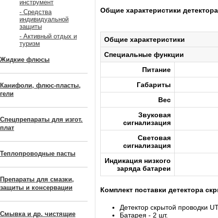
инструмент
Общие характеристики
детектора
- Средства
индивидуальной
защиты
- Активный отдых и
Общие характеристики
туризм
Специальные функции
Жидкие флюсы
Питание
Габариты
Канифоли, флюс-пласты,
гели
Вес
Звуковая
Спецпрепараты для изгот.
сигнализация
плат
Световая
сигнализация
Теплопроводные пасты
Индикация низкого
заряда батареи
Препараты для смазки,
защиты и консервации
Комплект поставки детектора ск
Детектор скрытой проводки UT
Смывка и др. чистящие
Батарея - 2 шт.