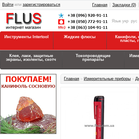
Войти
или
зарегистрироваться
Главная
Закладки (0)
Язык
укр
рус
Инструменты Intertool
Жидкие флюсы
Канифоли, 
пласты, 
Клея, лаки, защитные
Токопроводящие
Изм
экраны, изоленты, скотч
препараты
Главная
»
Измерительные приборы
»
Д