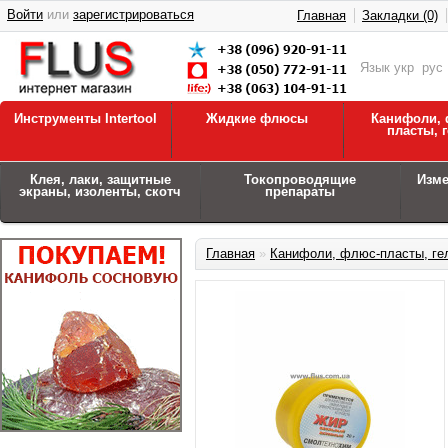
Войти
или
зарегистрироваться
Главная
Закладки (0)
Язык
укр
рус
Инструменты Intertool
Жидкие флюсы
Канифоли, 
пласты, 
Клея, лаки, защитные
Токопроводящие
Изм
экраны, изоленты, скотч
препараты
Главная
»
Канифоли, флюс-пласты, ге