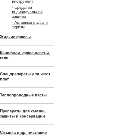
инструмент
- Средства
индивидуальной
защиты
- Активный отдых и
туризм
Жидкие флюсы
Канифоли, флюс-пласты,
гели
Спецпрепараты для изгот.
плат
Теплопроводные пасты
Препараты для смазки,
защиты и консервации
Смывка и др. чистящие