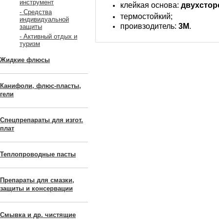
инструмент
клейкая основа:
двухстор
- Средства
термостойкий
;
индивидуальной
проивзодитель:
3M
.
защиты
- Активный отдых и
туризм
Жидкие флюсы
Канифоли, флюс-пласты,
гели
Спецпрепараты для изгот.
плат
Теплопроводные пасты
Препараты для смазки,
защиты и консервации
Смывка и др. чистящие