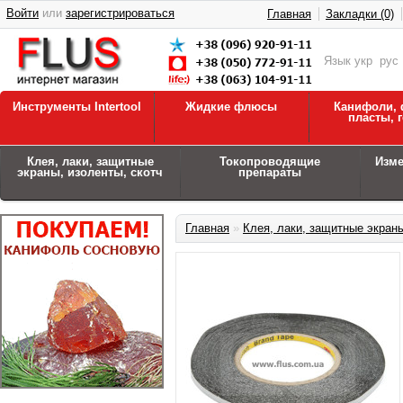
Войти
или
зарегистрироваться
Главная
Закладки (0)
Язык
укр
рус
Инструменты Intertool
Жидкие флюсы
Канифоли, 
пласты, 
Клея, лаки, защитные
Токопроводящие
Изм
экраны, изоленты, скотч
препараты
Главная
»
Клея, лаки, защитные экраны