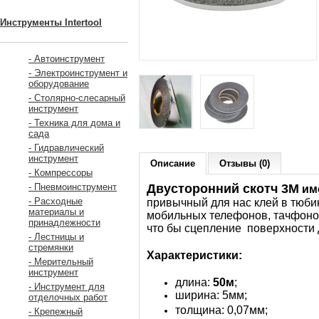
Инструменты Intertool
- Автоинструмент
- Электроинструмент и
оборудование
- Столярно-слесарный
инструмент
- Техника для дома и
сада
- Гидравлический
инструмент
Описание
Отзывы (0)
- Компрессоры
Двусторонний скотч 3M
- Пневмоинструмент
им
- Расходные
привычный для нас клей в тюби
материалы и
мобильных телефонов, тачфоно
принадлежности
что бы сцепление поверхности 
- Лестницы и
стремянки
Характеристики:
- Мерительный
инструмент
длина:
50м
;
- Инструмент для
ширина: 5мм;
отделочных работ
толщина: 0,07мм
;
- Крепежный