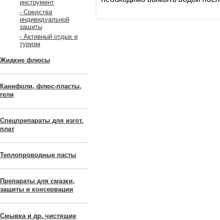
инструмент
- Средства
индивидуальной
защиты
- Активный отдых и
туризм
Жидкие флюсы
Канифоли, флюс-пласты,
гели
Спецпрепараты для изгот.
плат
Теплопроводные пасты
Препараты для смазки,
защиты и консервации
Смывка и др. чистящие