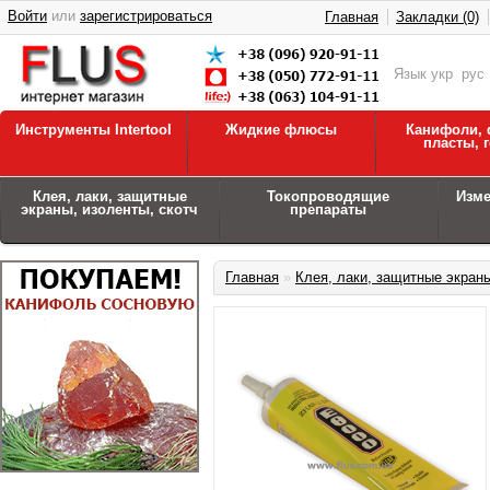
Войти
или
зарегистрироваться
Главная
Закладки (0)
Язык
укр
рус
Инструменты Intertool
Жидкие флюсы
Канифоли, 
пласты, 
Клея, лаки, защитные
Токопроводящие
Изм
экраны, изоленты, скотч
препараты
Главная
»
Клея, лаки, защитные экраны