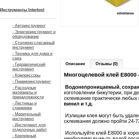
Инструменты Intertool
- Автоинструмент
- Электроинструмент и
оборудование
- Столярно-слесарный
инструмент
- Техника для дома и
сада
Описание
Отзывы (0)
- Гидравлический
инструмент
Многоцелевой клей Е8000
- Компрессоры
- Пневмоинструмент
Водонепроницаемый, сохраня
- Расходные
изготовлении бижутерии, при д
материалы и
принадлежности
склеивание практически любых
- Лестницы и
винил и т.д.
стремянки
- Мерительный
Излишки клея могут быть удал
инструмент
склеивания должно пройти 24-72
- Инструмент для
отделочных работ
Используйте клей Е8000 в хоро
- Крепежный
необходимо вымыть водой посл