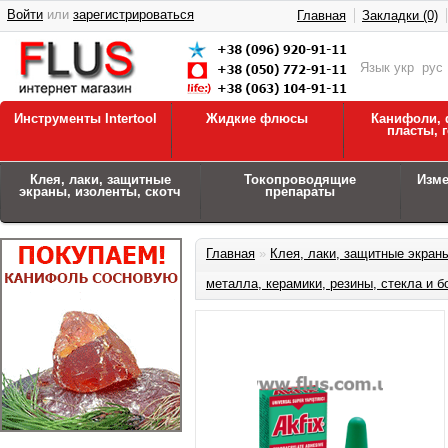
Войти
или
зарегистрироваться
Главная
Закладки (0)
Язык
укр
рус
Инструменты Intertool
Жидкие флюсы
Канифоли, 
пласты, 
Клея, лаки, защитные
Токопроводящие
Изм
экраны, изоленты, скотч
препараты
Главная
»
Клея, лаки, защитные экраны
металла, керамики, резины, стекла и 