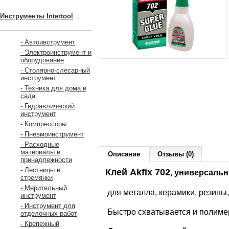
Инструменты Intertool
- Автоинструмент
- Электроинструмент и
оборудование
- Столярно-слесарный
инструмент
- Техника для дома и
сада
- Гидравлический
инструмент
- Компрессоры
- Пневмоинструмент
- Расходные
материалы и
Описание
Отзывы (0)
принадлежности
- Лестницы и
Клей Akfix 702
, универсаль
стремянки
- Мерительный
для металла, керамики, резины,
инструмент
- Инструмент для
Быстро схватывается и полиме
отделочных работ
- Крепежный