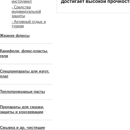
Достигает высокой прочности
инструмент
- Средства
индивидуальной
защиты
- Активный отдых и
туризм
Жидкие флюсы
Канифоли, флюс-пласты,
гели
Спецпрепараты для изгот.
плат
Теплопроводные пасты
Препараты для смазки,
защиты и консервации
Смывка и др. чистящие