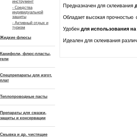
инструмент
Предназначен для склеивания
- Средства
индивидуальной
защиты
Обладает высокая прочностью 
- Активный отдых и
туризм
Удобен
для использования на 
Жидкие флюсы
Идеален для склеивания разли
Канифоли, флюс-пласты,
гели
Спецпрепараты для изгот.
плат
Теплопроводные пасты
Препараты для смазки,
защиты и консервации
Смывка и др. чистящие