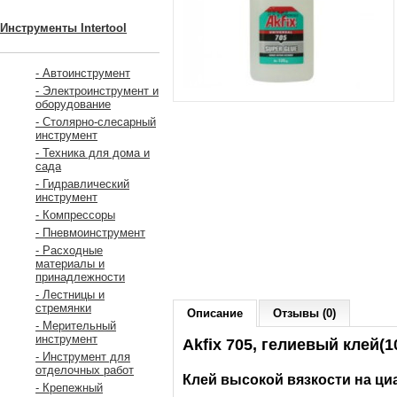
Инструменты Intertool
- Автоинструмент
- Электроинструмент и
оборудование
- Столярно-слесарный
инструмент
- Техника для дома и
сада
- Гидравлический
инструмент
- Компрессоры
- Пневмоинструмент
- Расходные
материалы и
принадлежности
- Лестницы и
стремянки
Описание
Отзывы (0)
- Мерительный
инструмент
Akfix 705, гелиевый клей(1
- Инструмент для
отделочных работ
Клей высокой вязкости на ци
- Крепежный