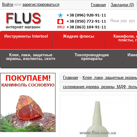
Войти
или
зарегистрироваться
Главная
Закладки (0)
Язык
укр
рус
Инструменты Intertool
Жидкие флюсы
Канифоли, 
пласты, 
Клея, лаки, защитные
Токопроводящие
Изм
экраны, изоленты, скотч
препараты
Главная
»
Клея, лаки, защитные экраны
склеивания дерева, резины, МДФ, больш