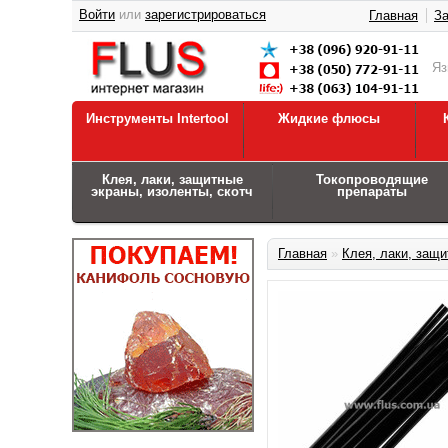
Войти
или
зарегистрироваться
Главная
За
Я
Инструменты Intertool
Жидкие флюсы
Клея, лаки, защитные
Токопроводящие
экраны, изоленты, скотч
препараты
Главная
»
Клея, лаки, защи