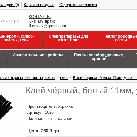
кладки (0)
Корзина покупок
Оформление заказа
КОНТАКТЫ
зык
укр
рус
Скачать прайс
flus.kiev@gmail.com
Канифоли, флюс-
Спецпрепараты для
Теплопроводны
пласты, гели
изгот. плат
пасты
Измерительные приборы
Паяльное оборудование,
припой
тные экраны, изоленты, скотч
»
клея
»
Клей чёрный, белый 11мм, упак.-1к
Клей чёрный, белый 11мм, у
Производитель:
Украина
Артикул:
1626
Наличие:
Нет в наличии
Цена:
260.0 грн.