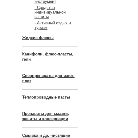
инструмент
- Средства
индивидуальной
защиты
- Активный отдых и
туризм
Жидкие флюсы
Канифоли, флюс-пласты,
гели
Спецпрепараты для изгот.
плат
Теплопроводные пасты
Препараты для смазки,
защиты и консервации
Смывка и др. чистящие