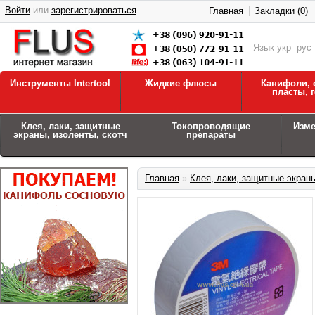
Войти
или
зарегистрироваться
Главная
Закладки (0)
Язык
укр
рус
Инструменты Intertool
Жидкие флюсы
Канифоли, 
пласты, 
Клея, лаки, защитные
Токопроводящие
Изм
экраны, изоленты, скотч
препараты
Главная
»
Клея, лаки, защитные экраны