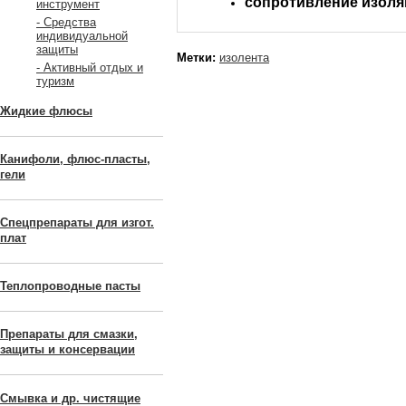
сопротивление изоля
инструмент
- Средства
индивидуальной
защиты
Метки:
изолента
- Активный отдых и
туризм
Жидкие флюсы
Канифоли, флюс-пласты,
гели
Спецпрепараты для изгот.
плат
Теплопроводные пасты
Препараты для смазки,
защиты и консервации
Смывка и др. чистящие