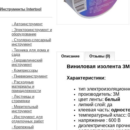
Инструменты Intertool
- Автоинструмент
- Электроинструмент и
оборудование
- Столярно-слесарный
инструмент
- Техника для дома и
сада
Описание
Отзывы (0)
- Гидравлический
инструмент
Виниловая изолента 3М 
- Компрессоры
- Пневмоинструмент
Характеристики:
- Расходные
материалы и
тип электроизоляционн
принадлежности
производитель: 3M
- Лестницы и
цвет ленты:
белый
стремянки
липкий слой: да
- Мерительный
клеевая часть:
одност
инструмент
температурный класс: 0 
- Инструмент для
напряжение : 600 В
отделочных работ
диэлектрическая прочнос
- Крепежный