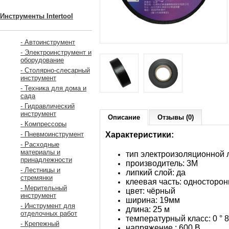
Инструменты Intertool
- Автоинструмент
- Электроинструмент и
оборудование
- Столярно-слесарный
инструмент
- Техника для дома и
сада
- Гидравлический
инструмент
Описание
Отзывы (0)
- Компрессоры
Характеристики:
- Пневмоинструмент
- Расходные
материалы и
тип электроизоляционной 
принадлежности
производитель: 3M
- Лестницы и
липкий слой: да
стремянки
клеевая часть: односторо
- Мерительный
цвет: чёрный
инструмент
ширина: 19мм
- Инструмент для
длина: 25 м
отделочных работ
температурный класс: 0 ° 8
- Крепежный
напряжение : 600 В