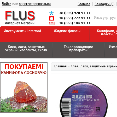
Войти
или
зарегистрироваться
Главная
Закладки (0)
Язык
укр
рус
Инструменты Intertool
Жидкие флюсы
Канифоли, 
пласты, 
Клея, лаки, защитные
Токопроводящие
Изм
экраны, изоленты, скотч
препараты
Главная
»
Клея, лаки, защитные экраны