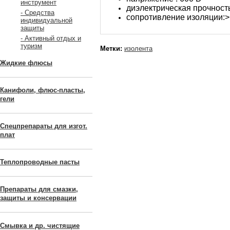
инструмент
диэлектрическая прочность:
- Средства
сопротивление изоляции:>
индивидуальной
защиты
- Активный отдых и
туризм
Метки:
изолента
Жидкие флюсы
Канифоли, флюс-пласты,
гели
Спецпрепараты для изгот.
плат
Теплопроводные пасты
Препараты для смазки,
защиты и консервации
Смывка и др. чистящие