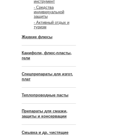
инструмент
- Средства
индивидуальной
защиты
- Активный отдых и
туризм
Жидкие флюсы
Канифоли, флюс-пласты,
гели
Спецпрепараты для изгот.
плат
Теплопроводные пасты
Препараты для смазки,
защиты и консервации
Смывка и др. чистящие