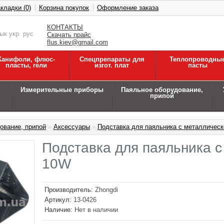
кладки (0)
Корзина покупок
Оформление заказа
КОНТАКТЫ
зык
укр
рус
Скачать прайс
flus.kiev@gmail.com
Канифоли, флюс-
Спецпрепараты для
Теплопроводны
пласты, гели
изгот. плат
пасты
Измерительные приборы
Паяльное оборудование,
припой
ование, припой
»
Аксессуары
»
Подставка для паяльника с металлическ
Подставка для паяльника с
10W
Производитель:
Zhongdi
Артикул:
13-0426
Наличие:
Нет в наличии