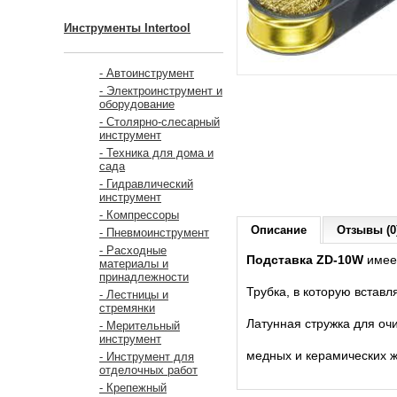
Инструменты Intertool
- Автоинструмент
- Электроинструмент и
оборудование
- Столярно-слесарный
инструмент
- Техника для дома и
сада
- Гидравлический
инструмент
- Компрессоры
Описание
Отзывы (0
- Пневмоинструмент
- Расходные
Подставка ZD-10W
имее
материалы и
принадлежности
Трубка, в которую вставл
- Лестницы и
стремянки
Латунная стружка для очи
- Мерительный
инструмент
медных и керамических ж
- Инструмент для
отделочных работ
- Крепежный