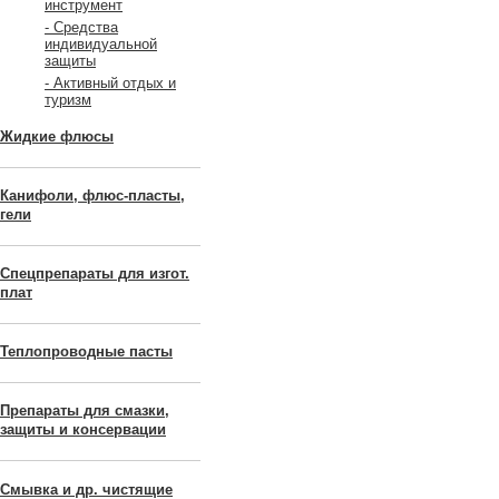
инструмент
- Средства
индивидуальной
защиты
- Активный отдых и
туризм
Жидкие флюсы
Канифоли, флюс-пласты,
гели
Спецпрепараты для изгот.
плат
Теплопроводные пасты
Препараты для смазки,
защиты и консервации
Смывка и др. чистящие