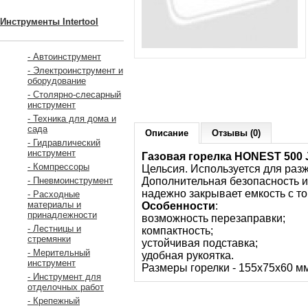
Инструменты Intertool
- Автоинструмент
- Электроинструмент и
оборудование
- Столярно-слесарный
инструмент
- Техника для дома и
сада
Описание
Отзывы (0)
- Гидравлический
инструмент
Газовая горелка HONEST 500 
- Компрессоры
Цельсия. Используется для разж
Дополнительная безопасность и
- Пневмоинструмент
надежно закрывает емкость с т
- Расходные
материалы и
Особенности
:
принадлежности
возможность перезаправки;
- Лестницы и
компактность;
стремянки
устойчивая подставка;
- Мерительный
удобная рукоятка.
инструмент
Размеры горелки - 155х75х60 мм
- Инструмент для
отделочных работ
- Крепежный