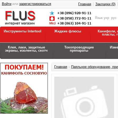
Войти
или
зарегистрироваться
Главная
Закладки (0)
Язык
укр
рус
Инструменты Intertool
Жидкие флюсы
Канифоли, 
пласты, 
Клея, лаки, защитные
Токопроводящие
Изм
экраны, изоленты, скотч
препараты
Главная
»
Паяльное оборудование, при