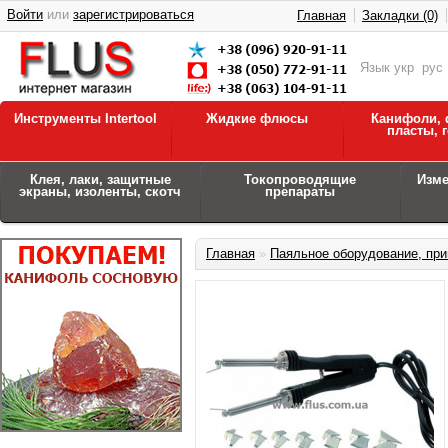
Войти
или
зарегистрироваться
Главная
Закладки (0)
Язык
укр
рус
Инструменты Intertool
Жидкие флюсы
Канифоли, 
пласты, 
Клея, лаки, защитные
Токопроводящие
Изм
экраны, изоленты, скотч
препараты
Главная
»
Паяльное оборудование, при