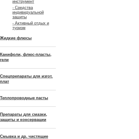
инструмент
- Средства
индивидуальной
защиты
- Активный отдых и
туризм
Жидкие флюсы
Канифоли, флюс-пласты,
гели
Спецпрепараты для изгот.
плат
Теплопроводные пасты
Препараты для смазки,
защиты и консервации
Смывка и др. чистящие