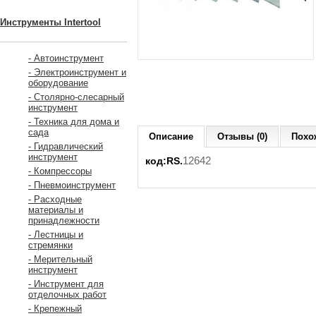
Инструменты Intertool
- Автоинструмент
- Электроинструмент и
оборудование
- Столярно-слесарный
инструмент
- Техника для дома и
сада
Описание
Отзывы (0)
Похо
- Гидравлический
инструмент
12642
код:RS.
- Компрессоры
- Пневмоинструмент
- Расходные
материалы и
принадлежности
- Лестницы и
стремянки
- Мерительный
инструмент
- Инструмент для
отделочных работ
- Крепежный