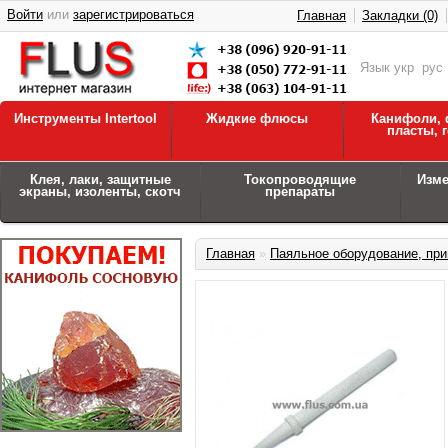
Войти
или
зарегистрироваться
Главная
Закладки (0)
Язык
укр
рус
Инструменты Intertool
Жидкие флюсы
Канифоли, 
пласты, 
Клея, лаки, защитные
Токопроводящие
Изм
экраны, изоленты, скотч
препараты
Главная
»
Паяльное оборудование, при