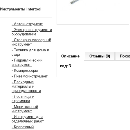
Инструменты Intertool
- Автоинструмент
- Электроинструмент и
оборудование
- Столярно-слесарный
инструмент
- Техника для дома и
сада
Описание
Отзывы (0)
Похо
- Гидравлический
инструмент
код:R
- Компрессоры
- Пневмоинструмент
- Расходные
материалы и
принадлежности
- Лестницы и
стремянки
- Мерительный
инструмент
- Инструмент для
отделочных работ
- Крепежный