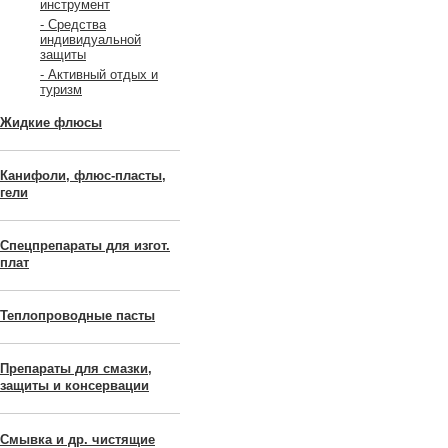
инструмент
- Средства
индивидуальной
защиты
- Активный отдых и
туризм
Жидкие флюсы
Канифоли, флюс-пласты,
гели
Спецпрепараты для изгот.
плат
Теплопроводные пасты
Препараты для смазки,
защиты и консервации
Смывка и др. чистящие